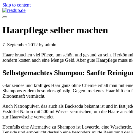
Skip to content
Haarpflege selber machen
7. September 2012
by admin
Haare brauchen viel Pflege, um schön und gesund zu sein. Herkömml
sondern kosten auch eine Menge Geld. Aber gute Haarpflege muss nicht
Selbstgemachtes Shampoo: Sanfte Reinigun
Glänzendes und kräftiges Haar ganz ohne Chemie erhält man mit einem
Shampoos zudem besonders günstig. Gegen trockenes Haar hilft ein f
Zitronensaft vermischt.
Auch Natronpulver, das auch als Backsoda bekannt ist und in fast j
Esslöffel Natron mit 500 ml Wasser vermischen, um die Haare anschl
zur Haarwäsche verwendet.
Ebenfalls eine Alternative zu Shampoo ist Lavaerde, eine Wascherde, 
Tenside und ermöglicht deshalb eine besonders milde Reinigung der H