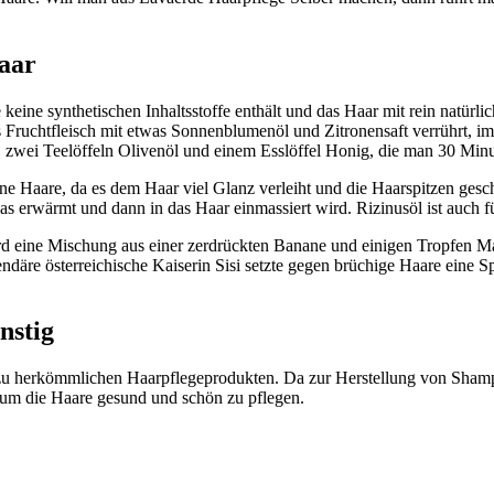
aar
 keine synthetischen Inhaltsstoffe enthält und das Haar mit rein natürl
 Fruchtfleisch mit etwas Sonnenblumenöl und Zitronensaft verrührt, im
, zwei Teelöffeln Olivenöl und einem Esslöffel Honig, die man 30 Minut
ne Haare, da es dem Haar viel Glanz verleiht und die Haarspitzen gesc
 das erwärmt und dann in das Haar einmassiert wird. Rizinusöl ist auch
d eine Mischung aus einer zerdrückten Banane und einigen Tropfen Man
endäre österreichische Kaiserin Sisi setzte gegen brüchige Haare eine 
nstig
e zu herkömmlichen Haarpflegeprodukten. Da zur Herstellung von Sham
 um die Haare gesund und schön zu pflegen.