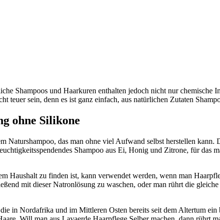
iche Shampoos und Haarkuren enthalten jedoch nicht nur chemische In
 teuer sein, denn es ist ganz einfach, aus natürlichen Zutaten Shampo
g ohne Silikone
 Naturshampoo, das man ohne viel Aufwand selbst herstellen kann. Da 
euchtigkeitsspendendes Shampoo aus Ei, Honig und Zitrone, für das ma
edem Haushalt zu finden ist, kann verwendet werden, wenn man Haarpf
ießend mit dieser Natronlösung zu waschen, oder man rührt die gleic
die in Nordafrika und im Mittleren Osten bereits seit dem Altertum ein 
aare. Will man aus Lavaerde Haarpflege Selber machen, dann rührt man