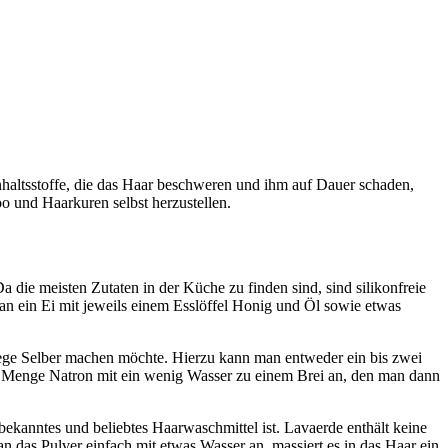
haltsstoffe, die das Haar beschweren und ihm auf Dauer schaden,
o und Haarkuren selbst herzustellen.
die meisten Zutaten in der Küche zu finden sind, sind silikonfreie
n ein Ei mit jeweils einem Esslöffel Honig und Öl sowie etwas
lege Selber machen möchte. Hierzu kann man entweder ein bis zwei
he Menge Natron mit ein wenig Wasser zu einem Brei an, den man dann
bekanntes und beliebtes Haarwaschmittel ist. Lavaerde enthält keine
 das Pulver einfach mit etwas Wasser an, massiert es in das Haar ein