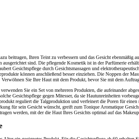
azu beitragen, Ihren Teint zu verbessern und das Gesicht ebenmäßig au
n ausgerichtet sind. Die pflegende Kosmetik ist in der Parfümerie erhä
iaubert Gesichtspflege durch Gesichtsmassagen und elektrotherapeutis
eprodukte können anschließend besser einziehen. Die Noppen der Massa
. Verwöhnen Sie Ihre Haut mit dem Produkt, bevor Sie mit dem Auftra
t verwenden Sie ein Set von mehreren Produkten, die aufeinander abge
e solche Gesichtspflege gegen Mitesser, da sie Hautunreinheiten vorbe
rodukt reguliert die Talgproduktion und verfeinert die Poren für einen
rkung für sein Gesicht wünscht, greift zum Tonique Aromatique Gesicht
ragen werden, mit der die Haut Ihres Gesichts optimal auf das Makeup 
e
s Alter ein geeignetes Produkt. Für die Gesichtspflege ab 60 erhalten Si