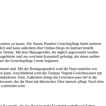
ssehen zu lassen. Die Jeanne Piaubert Gesichtspflege bietet mehrere
ltlich und kann außerdem über Online-Shops im Internet bestellt
che Ströme. Mit dem Massageroller, der täglich angewendet werden
gebürste sind aus weichem Kunststoff gefertigt, der einen sanften
gen der Gesichtspflege Creme beginnen.
stimmt sind. Mit der Reinigungsmilch wird die Haut zunächst von
ugen kann. Anschließend wird das Tonique Vegetal Gesichtswasser mit
 makellosen Teint. Außerdem dringt das Gesichtswasser tief in die
swasser, das die Haut mit ätherischen Ölen intensiv pflegt. Nach dem
vorbereitet wird.
e Kosmetik, die der Haut zu mehr Elastizität verhilft und Falten