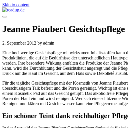
Skip to content
Jeanne Piaubert Gesichtspflege
2. September 2012
by admin
Eine hochwertige Gesichtspflege mit wirksamen Inhaltsstoffen kann d
Produktlinien, die auf die Bedürfnisse der unterschiedlichen Hauttype
werden. Ihre besondere Wirkung entfalten die Produkte der Jeanne P
kann, wird die Durchblutung der Gesichtshaut angeregt und die Pfleg
Druck auf die Haut im Gesicht, auf dem Hals sowie Dekolleté ausübt
Für die tägliche Gesichtspflege mit der Kosmetik von Jeanne Piauber
überschüssigem Talk befreit und die Poren gereinigt. Wichtig ist ein
einem Kosmetik-Pad auf das Gesicht getupft. Das alkoholfreie Pflegep
Poren der Haut ein und wirkt reinigend. Wer sich eine schützende Wi
Reinigen und klären mit Gesichtswasser kann eine Pflegecreme aufget
Ein schöner Teint dank reichhaltiger Pfleg
In der Auswahl der Jeanne Piaubert Gesichtspflege findet sich für jede