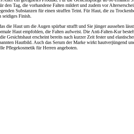
 für den Tag, die vorhandene Falten mildert und zudem vor Altersersch
genden Substanzen für einen straffen Teint. Für Haut, die zu Trockenh
 seidiges Finish.
das die Haut um die Augen spürbar strafft und Sie jünger aussehen läs
normale Haut empfohlen, die Falten aufweist. Die Anti-Falten-Kur best
e Gesichtshaut erscheint bereits nach kurzer Zeit fester und elastisch
pannten Hautbild. Auch das Serum der Marke wirkt hautverjüngend und
lle Pflegekosmetik für Herren angeboten.