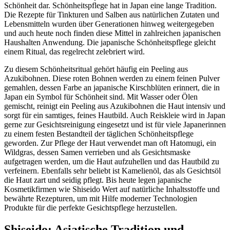
Schönheit dar. Schönheitspflege hat in Japan eine lange Tradition.
Die Rezepte für Tinkturen und Salben aus natürlichen Zutaten und
Lebensmitteln wurden über Generationen hinweg weitergegeben
und auch heute noch finden diese Mittel in zahlreichen japanischen
Haushalten Anwendung. Die japanische Schönheitspflege gleicht
einem Ritual, das regelrecht zelebriert wird.
Zu diesem Schönheitsritual gehört häufig ein Peeling aus
Azukibohnen. Diese roten Bohnen werden zu einem feinen Pulver
gemahlen, dessen Farbe an japanische Kirschblüten erinnert, die in
Japan ein Symbol für Schönheit sind. Mit Wasser oder Ölen
gemischt, reinigt ein Peeling aus Azukibohnen die Haut intensiv und
sorgt für ein samtiges, feines Hautbild. Auch Reiskleie wird in Japan
gerne zur Gesichtsreinigung eingesetzt und ist für viele Japanerinnen
zu einem festen Bestandteil der täglichen Schönheitspflege
geworden. Zur Pflege der Haut verwendet man oft Hatomugi, ein
Wildgras, dessen Samen verrieben und als Gesichtsmaske
aufgetragen werden, um die Haut aufzuhellen und das Hautbild zu
verfeinern. Ebenfalls sehr beliebt ist Kamelienöl, das als Gesichtsöl
die Haut zart und seidig pflegt. Bis heute legen japanische
Kosmetikfirmen wie Shiseido Wert auf natürliche Inhaltsstoffe und
bewährte Rezepturen, um mit Hilfe moderner Technologien
Produkte für die perfekte Gesichtspflege herzustellen.
Shiseido: Asiatische Tradition und