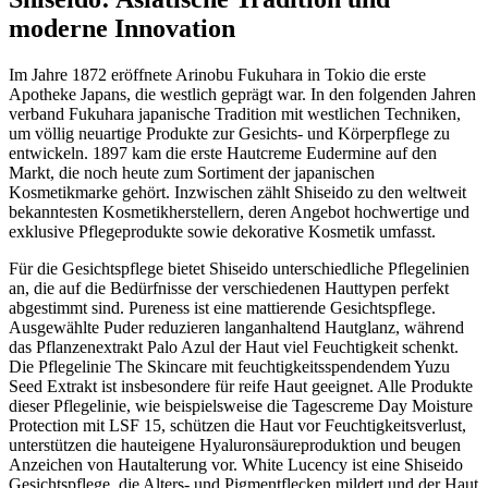
moderne Innovation
Im Jahre 1872 eröffnete Arinobu Fukuhara in Tokio die erste
Apotheke Japans, die westlich geprägt war. In den folgenden Jahren
verband Fukuhara japanische Tradition mit westlichen Techniken,
um völlig neuartige Produkte zur Gesichts- und Körperpflege zu
entwickeln. 1897 kam die erste Hautcreme Eudermine auf den
Markt, die noch heute zum Sortiment der japanischen
Kosmetikmarke gehört. Inzwischen zählt Shiseido zu den weltweit
bekanntesten Kosmetikherstellern, deren Angebot hochwertige und
exklusive Pflegeprodukte sowie dekorative Kosmetik umfasst.
Für die Gesichtspflege bietet Shiseido unterschiedliche Pflegelinien
an, die auf die Bedürfnisse der verschiedenen Hauttypen perfekt
abgestimmt sind. Pureness ist eine mattierende Gesichtspflege.
Ausgewählte Puder reduzieren langanhaltend Hautglanz, während
das Pflanzenextrakt Palo Azul der Haut viel Feuchtigkeit schenkt.
Die Pflegelinie The Skincare mit feuchtigkeitsspendendem Yuzu
Seed Extrakt ist insbesondere für reife Haut geeignet. Alle Produkte
dieser Pflegelinie, wie beispielsweise die Tagescreme Day Moisture
Protection mit LSF 15, schützen die Haut vor Feuchtigkeitsverlust,
unterstützen die hauteigene Hyaluronsäureproduktion und beugen
Anzeichen von Hautalterung vor. White Lucency ist eine Shiseido
Gesichtspflege, die Alters- und Pigmentflecken mildert und der Haut