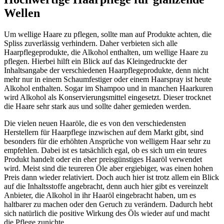
Wellen
Um wellige Haare zu pflegen, sollte man auf Produkte achten, die
Spliss zuverlässig verhindern. Daher verbieten sich alle
Haarpflegeprodukte, die Alkohol enthalten, um wellige Haare zu
pflegen. Hierbei hilft ein Blick auf das Kleingedruckte der
Inhaltsangabe der verschiedenen Haarpflegeprodukte, denn nicht
mehr nur in einem Schaumfestiger oder einem Haarspray ist heute
Alkohol enthalten. Sogar im Shampoo und in manchen Haarkuren
wird Alkohol als Konservierungsmittel eingesetzt. Dieser trocknet
die Haare sehr stark aus und sollte daher gemieden werden.
Die vielen neuen Haaröle, die es von den verschiedensten
Herstellern für Haarpflege inzwischen auf dem Markt gibt, sind
besonders für die erhöhten Ansprüche von welligem Haar sehr zu
empfehlen. Dabei ist es tatsächlich egal, ob es sich um ein teures
Produkt handelt oder ein eher preisgünstiges Haaröl verwendet
wird. Meist sind die teureren Öle aber ergiebiger, was einen hohen
Preis dann wieder relativiert. Doch auch hier ist trotz allem ein Blick
auf die Inhaltsstoffe angebracht, denn auch hier gibt es vereinzelt
Anbieter, die Alkohol in ihr Haaröl eingebracht haben, um es
haltbarer zu machen oder den Geruch zu verändern. Dadurch hebt
sich natürlich die positive Wirkung des Öls wieder auf und macht
die Pflege zunichte.