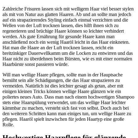
Zahlreiche Frisuren lassen sich mit welligem Haar viel besser stylen
als mit von Natur aus glatten Haaren. Ab und an sollte man jedoch
auf ein strapazierendes Styling einfach einmal verzichten und die
Wellen von der Luft trocknen lassen, dies hilft ihnen sich zu
regenerieren und brüchige Haare können so leichter verhindert
werden. Als gute Ernährung für gesunde Haare kann man
anschließend noch ein wenig Haaröl leicht in das Haar einkneten.
Hat man die Haare an der Luft trocknen lassen, reicht ein
breitzinkiger Dauerwellkamm um die Locken zu entwirren und das
Haar nicht zu überdehnen beim Bürsten, wie es mit einer normalen
Haarbürste sonst passieren würde.
Will man wellige Haare pflegen, sollte man in der Hauptsache
bemüht sein alle Schädigungen, die das Haar strapazieren zu
vermeiden. Natürlich ist dies leichter gesagt als getan, aber mit
einigen kleinen Tricks können wellige Haare glänzen wie ein
poliertes neues Auto. Dass man nach einem hochwertigen Shampoo
stets eine Haarspülung verwendet, um das wellige Haar leichter
kämmbar zu machen, versteht sich fast von selbst. Doch auch bei
den weiteren Schritten kann man einiges tun, um wellige Haare zu
pflegen. Haaröl spielt inzwischen für jeden Haartyp eine große
Rolle.
Hochwertige Haarpflege für glänzende