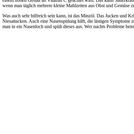
einem hohen Gehalt an Vitamin C geachtet wird. Das kann Sauerkraut
wenn man täglich mehrere kleine Mahlzeiten aus Obst und Gemüse zu
Was auch sehr hilfreich sein kann, ist das Minzöl. Das Jucken und Kr
Niesattacken. Auch eine Nasenspülung hilft, die lästigen Symptome zu
man in ein Nasenloch und spült dieses aus. Wer nachts Probleme beim