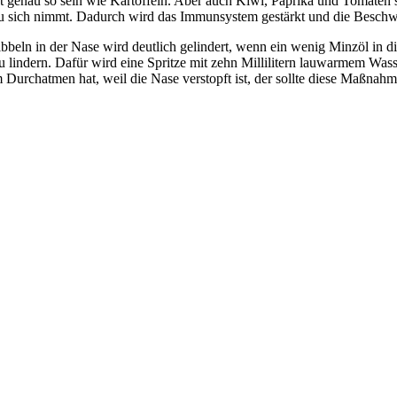
 genau so sein wie Kartoffeln. Aber auch Kiwi, Paprika und Tomaten s
 sich nimmt. Dadurch wird das Immunsystem gestärkt und die Beschwe
ibbeln in der Nase wird deutlich gelindert, wenn ein wenig Minzöl in d
 lindern. Dafür wird eine Spritze mit zehn Millilitern lauwarmem Wasser
 Durchatmen hat, weil die Nase verstopft ist, der sollte diese Maßnah