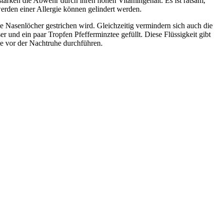
tärken die Abwehr durch ihren hohen Vitamingehalt. Es ist ratsam,
rden einer Allergie können gelindert werden.
ie Nasenlöcher gestrichen wird. Gleichzeitig vermindern sich auch die
 und ein paar Tropfen Pfefferminztee gefüllt. Diese Flüssigkeit gibt
me vor der Nachtruhe durchführen.