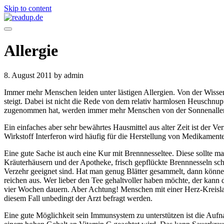
Skip to content
Allergie
8. August 2011
by admin
Immer mehr Menschen leiden unter lästigen Allergien. Von der Wissen
steigt. Dabei ist nicht die Rede von dem relativ harmlosen Heuschnu
zugenommen hat, werden immer mehr Menschen von der Sonnenaller
Ein einfaches aber sehr bewährtes Hausmittel aus alter Zeit ist der V
Wirkstoff Interferon wird häufig für die Herstellung von Medikamente
Eine gute Sache ist auch eine Kur mit Brennnesseltee. Diese sollte m
Kräuterhäusern und der Apotheke, frisch gepflückte Brennnesseln schme
Verzehr geeignet sind. Hat man genug Blätter gesammelt, dann könn
reichen aus. Wer lieber den Tee gehaltvoller haben möchte, der kann d
vier Wochen dauern. Aber Achtung! Menschen mit einer Herz-Kreislau
diesem Fall unbedingt der Arzt befragt werden.
Eine gute Möglichkeit sein Immunsystem zu unterstützen ist die Au