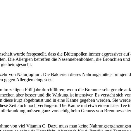
schaft wurde festgestellt, dass die Blütenpollen immer aggressiver au
pfen. Die Allergien betreffen die Nasennebenhöhlen, die Bronchien und
gie heimgesucht.
erzehr von Naturjoghurt. Die Bakterien dieses Nahrungsmittels bringen d
n gegen Allergien eingesetzt.
an im zeitigen Frühjahr durchführen, wenn die Brennnesseln gerade anf
cken aber besser und die Wirkung ist intensiver. Es versteht sich von 
en diese kurz abgebraust und in eine Kanne gegeben werden. Sie werd
iese Zeit auch noch verlängern. Die Kanne mit etwa einem Liter Tee tri
ferkrankung müssen ganz vorsichtig beim Genuss von Brennnesseltee s
fnahme von viel Vitamin C. Dazu muss man keine Nahrungsergänzungsmi