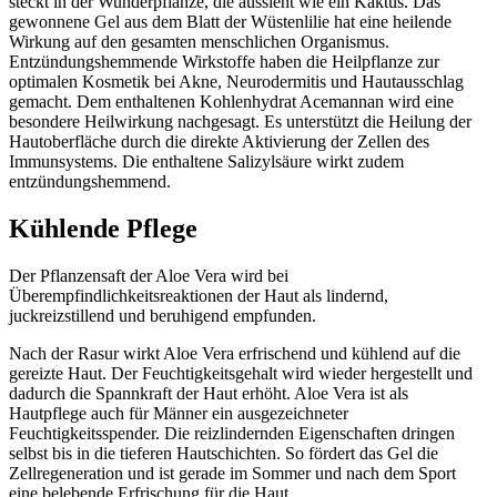
steckt in der Wunderpflanze, die aussieht wie ein Kaktus. Das
gewonnene Gel aus dem Blatt der Wüstenlilie hat eine heilende
Wirkung auf den gesamten menschlichen Organismus.
Entzündungshemmende Wirkstoffe haben die Heilpflanze zur
optimalen Kosmetik bei Akne, Neurodermitis und Hautausschlag
gemacht. Dem enthaltenen Kohlenhydrat Acemannan wird eine
besondere Heilwirkung nachgesagt. Es unterstützt die Heilung der
Hautoberfläche durch die direkte Aktivierung der Zellen des
Immunsystems. Die enthaltene Salizylsäure wirkt zudem
entzündungshemmend.
Kühlende Pflege
Der Pflanzensaft der Aloe Vera wird bei
Überempfindlichkeitsreaktionen der Haut als lindernd,
juckreizstillend und beruhigend empfunden.
Nach der Rasur wirkt Aloe Vera erfrischend und kühlend auf die
gereizte Haut. Der Feuchtigkeitsgehalt wird wieder hergestellt und
dadurch die Spannkraft der Haut erhöht. Aloe Vera ist als
Hautpflege auch für Männer ein ausgezeichneter
Feuchtigkeitsspender. Die reizlindernden Eigenschaften dringen
selbst bis in die tieferen Hautschichten. So fördert das Gel die
Zellregeneration und ist gerade im Sommer und nach dem Sport
eine belebende Erfrischung für die Haut.