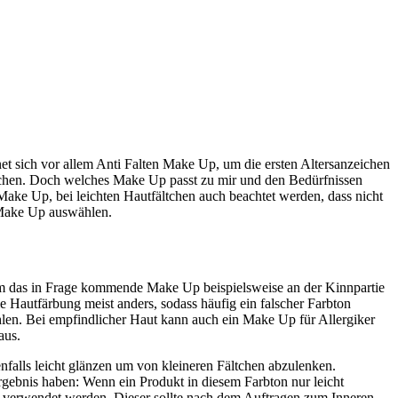
et sich vor allem Anti Falten Make Up, um die ersten Altersanzeichen
echen. Doch welches Make Up passt zu mir und den Bedürfnissen
ke Up, bei leichten Hautfältchen auch beachtet werden, dass nicht
n Make Up auswählen.
dem das in Frage kommende Make Up beispielsweise an der Kinnpartie
e Hautfärbung meist anders, sodass häufig ein falscher Farbton
en. Bei empfindlicher Haut kann auch ein Make Up für Allergiker
aus.
enfalls leicht glänzen um von kleineren Fältchen abzulenken.
gebnis haben: Wenn ein Produkt in diesem Farbton nur leicht
ft verwendet werden. Dieser sollte nach dem Auftragen zum Inneren