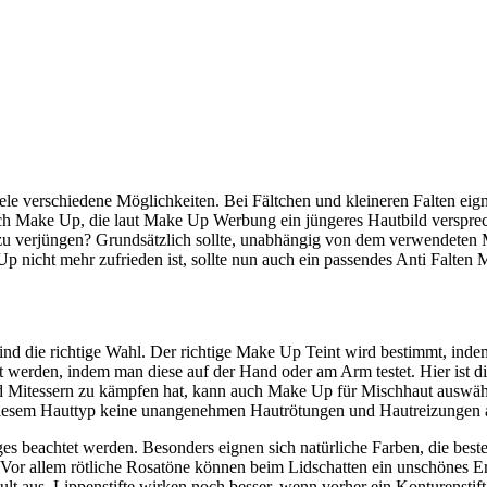
ele verschiedene Möglichkeiten. Bei Fältchen und kleineren Falten eign
eich Make Up, die laut Make Up Werbung ein jüngeres Hautbild verspr
 verjüngen? Grundsätzlich sollte, unabhängig von dem verwendeten Ma
p nicht mehr zufrieden ist, sollte nun auch ein passendes Anti Falte
sind die richtige Wahl. Der richtige Make Up Teint wird bestimmt, in
ht werden, indem man diese auf der Hand oder am Arm testet. Hier ist di
 Mitessern zu kämpfen hat, kann auch Make Up für Mischhaut auswähl
i diesem Hauttyp keine unangenehmen Hautrötungen und Hautreizungen 
ges beachtet werden. Besonders eignen sich natürliche Farben, die best
 Vor allem rötliche Rosatöne können beim Lidschatten ein unschönes Er
lt aus. Lippenstifte wirken noch besser, wenn vorher ein Konturensti