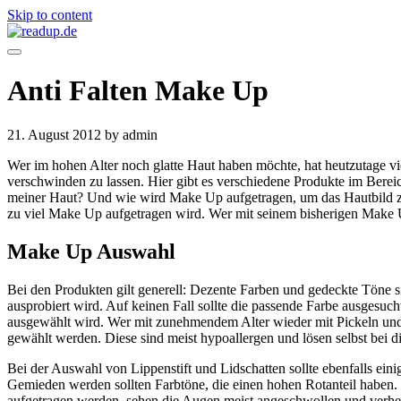
Skip to content
Anti Falten Make Up
21. August 2012
by admin
Wer im hohen Alter noch glatte Haut haben möchte, hat heutzutage vi
verschwinden zu lassen. Hier gibt es verschiedene Produkte im Ber
meiner Haut? Und wie wird Make Up aufgetragen, um das Hautbild zu
zu viel Make Up aufgetragen wird. Wer mit seinem bisherigen Make U
Make Up Auswahl
Bei den Produkten gilt generell: Dezente Farben und gedeckte Töne 
ausprobiert wird. Auf keinen Fall sollte die passende Farbe ausgesuc
ausgewählt wird. Wer mit zunehmendem Alter wieder mit Pickeln und
gewählt werden. Diese sind meist hypoallergen und lösen selbst be
Bei der Auswahl von Lippenstift und Lidschatten sollte ebenfalls eini
Gemieden werden sollten Farbtöne, die einen hohen Rotanteil haben.
aufgetragen werden, sehen die Augen meist angeschwollen und verheu