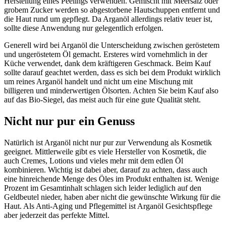
Herstellung eines Peelings verwenden. Gemischt mit Meersalz oder
grobem Zucker werden so abgestorbene Hautschuppen entfernt und
die Haut rund um gepflegt. Da Arganöl allerdings relativ teuer ist,
sollte diese Anwendung nur gelegentlich erfolgen.
Generell wird bei Arganöl die Unterscheidung zwischen geröstetem
und ungeröstetem Öl gemacht. Ersteres wird vornehmlich in der
Küche verwendet, dank dem kräftigeren Geschmack. Beim Kauf
sollte darauf geachtet werden, dass es sich bei dem Produkt wirklich
um reines Arganöl handelt und nicht um eine Mischung mit
billigeren und minderwertigen Ölsorten. Achten Sie beim Kauf also
auf das Bio-Siegel, das meist auch für eine gute Qualität steht.
Nicht nur pur ein Genuss
Natürlich ist Arganöl nicht nur pur zur Verwendung als Kosmetik
geeignet. Mittlerweile gibt es viele Hersteller von Kosmetik, die
auch Cremes, Lotions und vieles mehr mit dem edlen Öl
kombinieren. Wichtig ist dabei aber, darauf zu achten, dass auch
eine hinreichende Menge des Öles im Produkt enthalten ist. Wenige
Prozent im Gesamtinhalt schlagen sich leider lediglich auf den
Geldbeutel nieder, haben aber nicht die gewünschte Wirkung für die
Haut. Als Anti-Aging und Pflegemittel ist Arganöl Gesichtspflege
aber jederzeit das perfekte Mittel.