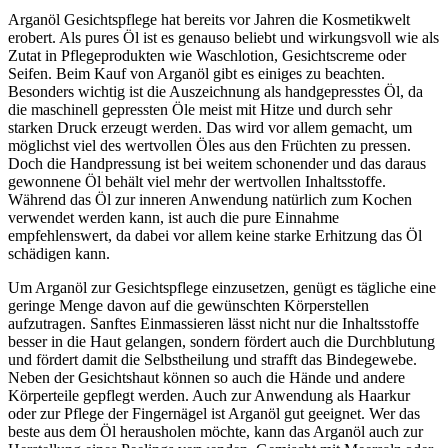
Arganöl Gesichtspflege hat bereits vor Jahren die Kosmetikwelt
erobert. Als pures Öl ist es genauso beliebt und wirkungsvoll wie als
Zutat in Pflegeprodukten wie Waschlotion, Gesichtscreme oder
Seifen. Beim Kauf von Arganöl gibt es einiges zu beachten.
Besonders wichtig ist die Auszeichnung als handgepresstes Öl, da
die maschinell gepressten Öle meist mit Hitze und durch sehr
starken Druck erzeugt werden. Das wird vor allem gemacht, um
möglichst viel des wertvollen Öles aus den Früchten zu pressen.
Doch die Handpressung ist bei weitem schonender und das daraus
gewonnene Öl behält viel mehr der wertvollen Inhaltsstoffe.
Während das Öl zur inneren Anwendung natürlich zum Kochen
verwendet werden kann, ist auch die pure Einnahme
empfehlenswert, da dabei vor allem keine starke Erhitzung das Öl
schädigen kann.
Um Arganöl zur Gesichtspflege einzusetzen, genügt es tägliche eine
geringe Menge davon auf die gewünschten Körperstellen
aufzutragen. Sanftes Einmassieren lässt nicht nur die Inhaltsstoffe
besser in die Haut gelangen, sondern fördert auch die Durchblutung
und fördert damit die Selbstheilung und strafft das Bindegewebe.
Neben der Gesichtshaut können so auch die Hände und andere
Körperteile gepflegt werden. Auch zur Anwendung als Haarkur
oder zur Pflege der Fingernägel ist Arganöl gut geeignet. Wer das
beste aus dem Öl herausholen möchte, kann das Arganöl auch zur