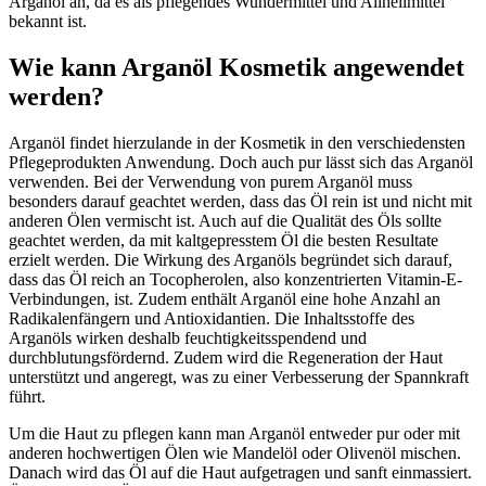
Arganöl an, da es als pflegendes Wundermittel und Allheilmittel
bekannt ist.
Wie kann Arganöl Kosmetik angewendet
werden?
Arganöl findet hierzulande in der Kosmetik in den verschiedensten
Pflegeprodukten Anwendung. Doch auch pur lässt sich das Arganöl
verwenden. Bei der Verwendung von purem Arganöl muss
besonders darauf geachtet werden, dass das Öl rein ist und nicht mit
anderen Ölen vermischt ist. Auch auf die Qualität des Öls sollte
geachtet werden, da mit kaltgepresstem Öl die besten Resultate
erzielt werden. Die Wirkung des Arganöls begründet sich darauf,
dass das Öl reich an Tocopherolen, also konzentrierten Vitamin-E-
Verbindungen, ist. Zudem enthält Arganöl eine hohe Anzahl an
Radikalenfängern und Antioxidantien. Die Inhaltsstoffe des
Arganöls wirken deshalb feuchtigkeitsspendend und
durchblutungsfördernd. Zudem wird die Regeneration der Haut
unterstützt und angeregt, was zu einer Verbesserung der Spannkraft
führt.
Um die Haut zu pflegen kann man Arganöl entweder pur oder mit
anderen hochwertigen Ölen wie Mandelöl oder Olivenöl mischen.
Danach wird das Öl auf die Haut aufgetragen und sanft einmassiert.