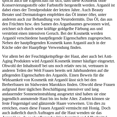
spricht auch die Eigenschaft für sich, dass diese Kosmetik ohne
Konservierungsstoffe oder Farbstoffe hergestellt werden. Arganöl ist
dabei eines der Trendprodukte der letzten Jahre. Auch Beauty
Berater und Dermatologen empfehlen das Öl immer öfter, unter
anderem auch zur Behandlung von Neurodermitis. Das Öl, das aus
den Früchten bzw. den Samen des Arganbaumes gewonnen wird,
zeichnet sich durch seine kräftige goldgelbe Färbung aus und
verströmt einen intensiven Geruch. Bei der Kosmetik werden
Arganöl verschiedene hautpflegende Eigenschaften zugesprochen.
Neben der hautpflegenden Kosmetik kann Arganöl auch in der
Küche oder der Haarpflege Verwendung finden.
Vor allem bei der Feuchtigkeitspflege der Haut, aber auch bei Anti-
Aging Produkten wird Arganöl Kosmetik immer häufiger eingesetzt.
Obwohl der Inhaltsstoff bei uns noch relativ neu ist, vertrauen in
anderen Teilen der Welt Frauen bereits seit Jahrhunderten auf die
pflegenden Eigenschaften des Arganöls. Einen Beweis für die
Wirksamkeit von Kosmetik mit Arganöl lässt sich bei den
Berberfrauen im Südwesten Marokkos finden. Obwohl diese Frauen
aufgrund ihrer täglichen Beschäftigung intensiver und lang
andauernder Sonneneinstrahlung ausgesetzt sind haben sie eine
jugendlich anmutende Haut bis ins hohe Alter. Zudem können sie
feste Fingernägel und glänzende Haare vorweisen. Um dies zu
erreichen, essen diese Frauen Arganöl vermischt mit Honig. Doch
auch äußerlich durch Auftragen auf die Haut wenden sie das