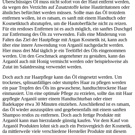
Überschüssiges Öl muss nicht sofort von der Haut entfernt werden,
da wegen des Verzichts auf Zusatzstoffe keine Hautirritatonen oder
ähnliches befürchtet werden müssen. Sollte man das Öl trotzdem
entfernen wollen, ist es ratsam, es sanft mit einem Handtuch oder
Kosmetiktuch abzutupfen, um die Hautoberfläche nicht zu reizen.
Für ein restloses Entfernen ist es auch möglich, ein sanftes Duschgel
zur Entfernung des Öls zu verwenden. Falls eine Minderung von
Falten das Ziel der Hautpflege mit Argan Kosmetik ist, kann auch
über eine innere Anwendung von Arganöl nachgedacht werden.
Hier muss drei Mal täglich je ein Teelöffel des Öls eingenommen
werden. Um den Geschmack angenehmer zu gestalten, kann das
Arganöl auch mit Honig vermischt werden oder beispielsweise als
Zutat im Salatdressing verwendet werden.
Doch auch zur Haarpflege kann das Öl eingesetzt werden. Um
trockenes, splissanfälliges oder stumpfes Haar zu pflegen werden
ein paar Tropfen des Öls ins gewaschene, handtuchtrockene Haar
einmassiert. Um eine optimale Pflege zu erzielen, sollte das mit Haar
gepflegte Arganöl unter einem Handtuchturban oder einer
Badekappe etwa 30 Minuten einziehen. Anschließend ist es ratsam,
das Öl wieder auszuspülen und gegebenenfalls mit einem sanften
Shampoo restlos zu entfernen. Doch auch fertige Produkte mit
Arganöl kann man hierzulande günstig kaufen. Vor dem Kauf von
Arganöl Produkten lohnt sich auch ein Preisvergleich der Kosmetik,
da mittlerweile viele verschiedene Hersteller Produkte mit diesem