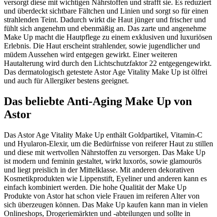
versorgt diese mit wichtigen Nährstoffen und strafft sie. Es reduziert
und überdeckt sichtbare Fältchen und Linien und sorgt so für einen
strahlenden Teint. Dadurch wirkt die Haut jünger und frischer und
fühlt sich angenehm und ebenmäßig an. Das zarte und angenehme
Make Up macht die Hautpflege zu einem exklusiven und luxuriösen
Erlebnis. Die Haut erscheint strahlender, sowie jugendlicher und
müdem Aussehen wird entgegen gewirkt. Einer weiteren
Hautalterung wird durch den Lichtschutzfaktor 22 entgegengewirkt.
Das dermatologisch getestete Astor Age Vitality Make Up ist ölfrei
und auch für Allergiker bestens geeignet.
Das beliebte Anti-Aging Make Up von
Astor
Das Astor Age Vitality Make Up enthält Goldpartikel, Vitamin-C
und Hyularon-Elexir, um die Bedürfnisse von reiferer Haut zu stillen
und diese mit wertvollen Nährstoffen zu versorgen. Das Make Up
ist modern und feminin gestaltet, wirkt luxorös, sowie glamourös
und liegt preislich in der Mittelklasse. Mit anderen dekorativen
Kosmetikprodukten wie Lippenstift, Eyeliner und anderen kann es
einfach kombiniert werden. Die hohe Qualität der Make Up
Produkte von Astor hat schon viele Frauen im reiferen Alter von
sich überzeugen können. Das Make Up kaufen kann man in vielen
Onlineshops, Drogeriemärkten und -abteilungen und sollte in