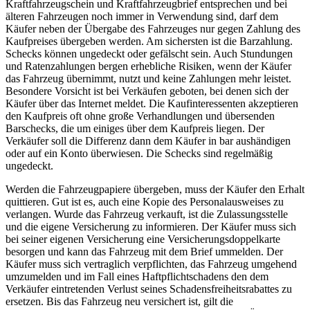
Kraftfahrzeugschein und Kraftfahrzeugbrief entsprechen und bei
älteren Fahrzeugen noch immer in Verwendung sind, darf dem
Käufer neben der Übergabe des Fahrzeuges nur gegen Zahlung des
Kaufpreises übergeben werden. Am sichersten ist die Barzahlung.
Schecks können ungedeckt oder gefälscht sein. Auch Stundungen
und Ratenzahlungen bergen erhebliche Risiken, wenn der Käufer
das Fahrzeug übernimmt, nutzt und keine Zahlungen mehr leistet.
Besondere Vorsicht ist bei Verkäufen geboten, bei denen sich der
Käufer über das Internet meldet. Die Kaufinteressenten akzeptieren
den Kaufpreis oft ohne große Verhandlungen und übersenden
Barschecks, die um einiges über dem Kaufpreis liegen. Der
Verkäufer soll die Differenz dann dem Käufer in bar aushändigen
oder auf ein Konto überwiesen. Die Schecks sind regelmäßig
ungedeckt.
Werden die Fahrzeugpapiere übergeben, muss der Käufer den Erhalt
quittieren. Gut ist es, auch eine Kopie des Personalausweises zu
verlangen. Wurde das Fahrzeug verkauft, ist die Zulassungsstelle
und die eigene Versicherung zu informieren. Der Käufer muss sich
bei seiner eigenen Versicherung eine Versicherungsdoppelkarte
besorgen und kann das Fahrzeug mit dem Brief ummelden. Der
Käufer muss sich vertraglich verpflichten, das Fahrzeug umgehend
umzumelden und im Fall eines Haftpflichtschadens den dem
Verkäufer eintretenden Verlust seines Schadensfreiheitsrabattes zu
ersetzen. Bis das Fahrzeug neu versichert ist, gilt die