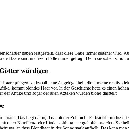
enschaftler haben festgestellt, dass diese Gabe immer seltener wird. Au
nde Haare sind in diesem Falle immer gefragt. Denn sie sollen schön un
 Götter würdigen
Haare pflegen ist deshalb eine Angelegenheit, die nur eine relativ klei
frika, kommt blondes Haar vor. In der Geschichte hatte es einen hohen 
r der Antike und sogar der alten Azteken wurden blond darstellt.
be
 nach. Das liegt daran, dass mit der Zeit mehr Farbstoffe produziert w
 mit einer Kamillen- oder Lindenspülung nachgeholfen werden. Sie hellt
heinung ist, dass Blondhaar in der Sonne stark aufhellt. Das kann man 