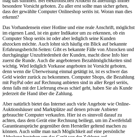
mag das stimmen. Bei elektronischen Artikeln ist allerdings immer
besondere Vorsicht geboten. Zu aller erst sollte man sicher gehen,
dass der gewählte Computer Onlineshop seriös ist. Woran man dies
erkennt?
Das Vorhandensein einer Hotline und eine reale Anschrift, möglichst
im eigenen Land, ist ein guter Indikator um zu erkennen, ob ein
Computer Shop seriös ist oder aber lediglich seine Kunden
abzocken möchte. Auch lohnt sich häufig ein Blick auf bekannte
Erfahrungsbericht-Seiten: Gibt es bekannte Fälle von Abzocken und
durchgängige Unzufriedenheit der Kunden, macht diese Info hier
zuerst die Runde. Auch die angebotenen Bezahlmöglichkeiten sind
wichtig. Wird lediglich Vorkasse angeboten ist Vorsicht geboten,
denn wenn die Überweisung einmal getätigt ist, ist es schwer das
Geld wieder zurück zu bekommen. Computer Shops, die Bezahlung
mit PayPal oder auf Rechnung anbieten sind in aller Regel seriös,
denn falls mit der Lieferung etwas schief geht, haben Sie als Kunde
jederzeit die Hand über die Zahlung.
Aber natürlich bietet das Internet auch viele Angebote wie Online-
Auktionshäuser und Marktplätze auf denen private Anbieter
gebrauchte Computer verkaufen. Hier ist es sinnvoll darauf zu
achten, dass dem Gerät eine Rechnung beiliegt, um im Zweifelsfall
Garantieansprüche gegenüber dem Hersteller geltend machen zu
können. Auch sollte man nach Möglichkeit auf eine persönliche
Abholung bestehen um das Gerät vor der Zahlung auf