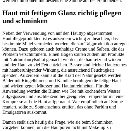
werden und sollten mindestens eine Stunde auf der Haut bleiben.
Haut mit fettigem Glanz richtig pflegen
und schminken
Neben der Verwendung von auf den Hauttyp abgestimmten
Hautpflegeprodukten ist es außerdem wichtig zu beachten, dass
bestimmte Mittel vermieden werden, die zur Talgproduktion anregen
können. Dazu gehören auch fetthaltige Creme und Salben, die das
Problem verschlimmern. Einen Bogen sollten zudem um Produkte
mit Natriumlaurylsulfat gemacht werden, die hautreizend wirken
und der Haut zu viel Fett entziehen. Besser sind leichte Hautcremes
mit hautberuhigender Wirkung, die ausreichend Feuchtigkeit
spenden. Außerdem kann auf die Kraft der Natur gesetzt werden.
Bäder mit Ringelblumen und Kamille beruhigen die fettige Haut
und wirken gegen Mitesser und Hautunreinheiten. Für die
Anwendung werden die Blüten wie Tee mit kochendem Wasser
aufgegossen und anschließend bei geeigneter Temperatur mit einer
Kompresse auf die Haut aufgebracht. Wer empfindlich auf Sonne
reagiert, sollte zu Sonnenschutz greifen, das ohne Parfüm und
Emulgatoren auskommt.
Damen stellt sich häufig die Frage, wie sie beim Schminken
vorgehen können, um die Hautporen nicht mit Make-up zu