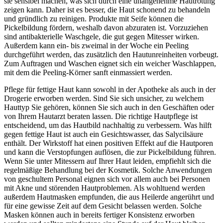
sie sensibel machen, was sich durch eine unangenehme Hautrötung
zeigen kann. Daher ist es besser, die Haut schonend zu behandeln
und gründlich zu reinigen. Produkte mit Seife können die
Pickelbildung fördern, weshalb davon abzuraten ist. Vorzuziehen
sind antibakterielle Waschgele, die gut gegen Mitesser wirken.
Außerdem kann ein- bis zweimal in der Woche ein Peeling
durchgeführt werden, das zusätzlich den Hautunreinheiten vorbeugt.
Zum Auftragen und Waschen eignet sich ein weicher Waschlappen,
mit dem die Peeling-Körner sanft einmassiert werden.
Pflege für fettige Haut kann sowohl in der Apotheke als auch in der
Drogerie erworben werden. Sind Sie sich unsicher, zu welchem
Hauttyp Sie gehören, können Sie sich auch in den Geschäften oder
von Ihrem Hautarzt beraten lassen. Die richtige Hautpflege ist
entscheidend, um das Hautbild nachhaltig zu verbessern. Was hilft
gegen fettige Haut ist auch ein Gesichtswasser, das Salycilsäure
enthält. Der Wirkstoff hat einen positiven Effekt auf die Hautporen
und kann die Verstopfungen auflösen, die zur Pickelbildung führen.
Wenn Sie unter Mitessern auf Ihrer Haut leiden, empfiehlt sich die
regelmäßige Behandlung bei der Kosmetik. Solche Anwendungen
von geschultem Personal eignen sich vor allem auch bei Personen
mit Akne und störenden Hautproblemen. Als wohltuend werden
außerdem Hautmasken empfunden, die aus Heilerde angerührt und
für eine gewisse Zeit auf dem Gesicht belassen werden. Solche
Masken können auch in bereits fertiger Konsistenz erworben