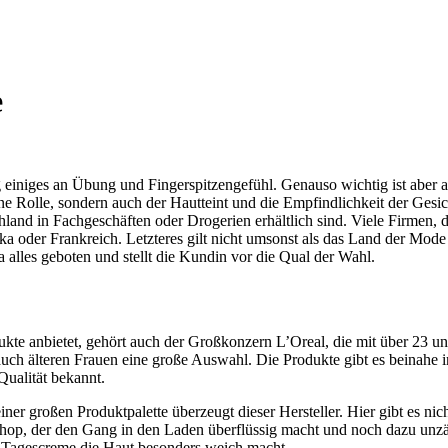
e
 einiges an Übung und Fingerspitzengefühl. Genauso wichtig ist aber 
e Rolle, sondern auch der Hautteint und die Empfindlichkeit der Gesich
chland in Fachgeschäften oder Drogerien erhältlich sind. Viele Firmen, 
ka oder Frankreich. Letzteres gilt nicht umsonst als das Land der Mod
alles geboten und stellt die Kundin vor die Qual der Wahl.
kte anbietet, gehört auch der Großkonzern L’Oreal, die mit über 23 un
 auch älteren Frauen eine große Auswahl. Die Produkte gibt es beinahe
Qualität bekannt.
ner großen Produktpalette überzeugt dieser Hersteller. Hier gibt es nich
e-Shop, der den Gang in den Laden überflüssig macht und noch dazu unz
 Tagescreme die Haut besonders weich macht.