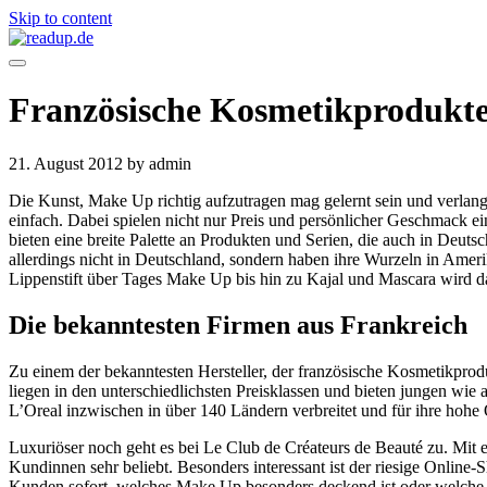
Skip to content
Französische Kosmetikprodukt
21. August 2012
by admin
Die Kunst, Make Up richtig aufzutragen mag gelernt sein und verlang
einfach. Dabei spielen nicht nur Preis und persönlicher Geschmack ein
bieten eine breite Palette an Produkten und Serien, die auch in Deuts
allerdings nicht in Deutschland, sondern haben ihre Wurzeln in Ameri
Lippenstift über Tages Make Up bis hin zu Kajal und Mascara wird da 
Die bekanntesten Firmen aus Frankreich
Zu einem der bekanntesten Hersteller, der französische Kosmetikprodu
liegen in den unterschiedlichsten Preisklassen und bieten jungen wie
L’Oreal inzwischen in über 140 Ländern verbreitet und für ihre hohe 
Luxuriöser noch geht es bei Le Club de Créateurs de Beauté zu. Mit ei
Kundinnen sehr beliebt. Besonders interessant ist der riesige Onlin
Kunden sofort, welches Make Up besonders deckend ist oder welche