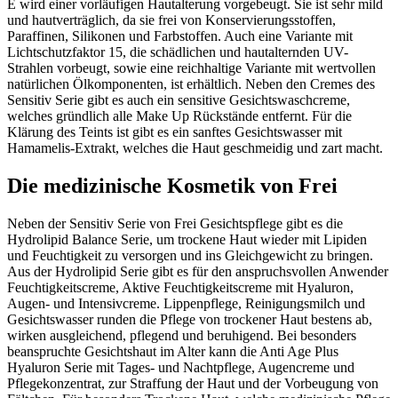
E wird einer vorläufigen Hautalterung vorgebeugt. Sie ist sehr mild
und hautverträglich, da sie frei von Konservierungsstoffen,
Paraffinen, Silikonen und Farbstoffen. Auch eine Variante mit
Lichtschutzfaktor 15, die schädlichen und hautalternden UV-
Strahlen vorbeugt, sowie eine reichhaltige Variante mit wertvollen
natürlichen Ölkomponenten, ist erhältlich. Neben den Cremes des
Sensitiv Serie gibt es auch ein sensitive Gesichtswaschcreme,
welches gründlich alle Make Up Rückstände entfernt. Für die
Klärung des Teints ist gibt es ein sanftes Gesichtswasser mit
Hamamelis-Extrakt, welches die Haut geschmeidig und zart macht.
Die medizinische Kosmetik von Frei
Neben der Sensitiv Serie von Frei Gesichtspflege gibt es die
Hydrolipid Balance Serie, um trockene Haut wieder mit Lipiden
und Feuchtigkeit zu versorgen und ins Gleichgewicht zu bringen.
Aus der Hydrolipid Serie gibt es für den anspruchsvollen Anwender
Feuchtigkeitscreme, Aktive Feuchtigkeitscreme mit Hyaluron,
Augen- und Intensivcreme. Lippenpflege, Reinigungsmilch und
Gesichtswasser runden die Pflege von trockener Haut bestens ab,
wirken ausgleichend, pflegend und beruhigend. Bei besonders
beanspruchte Gesichtshaut im Alter kann die Anti Age Plus
Hyaluron Serie mit Tages- und Nachtpflege, Augencreme und
Pflegekonzentrat, zur Straffung der Haut und der Vorbeugung von