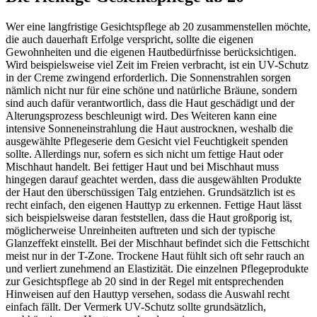
Wer eine langfristige Gesichtspflege ab 20 zusammenstellen möchte,
die auch dauerhaft Erfolge verspricht, sollte die eigenen
Gewohnheiten und die eigenen Hautbedürfnisse berücksichtigen.
Wird beispielsweise viel Zeit im Freien verbracht, ist ein UV-Schutz
in der Creme zwingend erforderlich. Die Sonnenstrahlen sorgen
nämlich nicht nur für eine schöne und natürliche Bräune, sondern
sind auch dafür verantwortlich, dass die Haut geschädigt und der
Alterungsprozess beschleunigt wird. Des Weiteren kann eine
intensive Sonneneinstrahlung die Haut austrocknen, weshalb die
ausgewählte Pflegeserie dem Gesicht viel Feuchtigkeit spenden
sollte. Allerdings nur, sofern es sich nicht um fettige Haut oder
Mischhaut handelt. Bei fettiger Haut und bei Mischhaut muss
hingegen darauf geachtet werden, dass die ausgewählten Produkte
der Haut den überschüssigen Talg entziehen. Grundsätzlich ist es
recht einfach, den eigenen Hauttyp zu erkennen. Fettige Haut lässt
sich beispielsweise daran feststellen, dass die Haut großporig ist,
möglicherweise Unreinheiten auftreten und sich der typische
Glanzeffekt einstellt. Bei der Mischhaut befindet sich die Fettschicht
meist nur in der T-Zone. Trockene Haut fühlt sich oft sehr rauch an
und verliert zunehmend an Elastizität. Die einzelnen Pflegeprodukte
zur Gesichtspflege ab 20 sind in der Regel mit entsprechenden
Hinweisen auf den Hauttyp versehen, sodass die Auswahl recht
einfach fällt. Der Vermerk UV-Schutz sollte grundsätzlich,