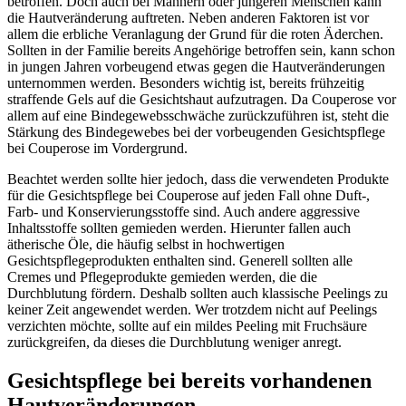
betroffen. Doch auch bei Männern oder jüngeren Menschen kann
die Hautveränderung auftreten. Neben anderen Faktoren ist vor
allem die erbliche Veranlagung der Grund für die roten Äderchen.
Sollten in der Familie bereits Angehörige betroffen sein, kann schon
in jungen Jahren vorbeugend etwas gegen die Hautveränderungen
unternommen werden. Besonders wichtig ist, bereits frühzeitig
straffende Gels auf die Gesichtshaut aufzutragen. Da Couperose vor
allem auf eine Bindegewebsschwäche zurückzuführen ist, steht die
Stärkung des Bindegewebes bei der vorbeugenden Gesichtspflege
bei Couperose im Vordergrund.
Beachtet werden sollte hier jedoch, dass die verwendeten Produkte
für die Gesichtspflege bei Couperose auf jeden Fall ohne Duft-,
Farb- und Konservierungsstoffe sind. Auch andere aggressive
Inhaltsstoffe sollten gemieden werden. Hierunter fallen auch
ätherische Öle, die häufig selbst in hochwertigen
Gesichtspflegeprodukten enthalten sind. Generell sollten alle
Cremes und Pflegeprodukte gemieden werden, die die
Durchblutung fördern. Deshalb sollten auch klassische Peelings zu
keiner Zeit angewendet werden. Wer trotzdem nicht auf Peelings
verzichten möchte, sollte auf ein mildes Peeling mit Fruchsäure
zurückgreifen, da dieses die Durchblutung weniger anregt.
Gesichtspflege bei bereits vorhandenen
Hautveränderungen