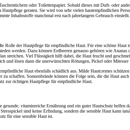
Taschentüchern oder Toilettenpapier. Sobald dieses mit Duft- oder ande
Hautpflege geraten. Sie wird von sehr vielen hautempfindlichen Perso
mmte Inhaltsstoffe manchmal erst nach jahrelangem Gebrauch einstellt. F
 Rolle der Hautpflege für empfindliche Haut. Für eine schöne Haut ist
vermieden werden. Dazu können Erdbeeren genauso gehören wie Ananas o
an streichen. Viel Flüssigkeit hilft dabei, die Haut feucht und geschme
lich und lösen dann die unerwünschten Rötungen, Pickel oder Mitesser 
 empfindliche Haut ebenfalls schädlich aus. Milde Hautcremes schütze
r zu schaffen. Sonnenbrände können die Folge sein, die die Haut auch 
tz zur richtigen Hautpflege für empfindliche Haut.
ine gesunde, vitaminreiche Ernährung und ein guter Hautschutz helfen da
 Stresspickel sind keine Erfindung, sondern die sensible Haut kann ta
tz für eine sensible Haut ist.