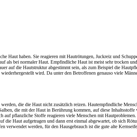
dliche Haut haben. Sie reagieren mit Hautrötungen, Juckreiz und Schup
 auf als bei normaler Haut. Empfindliche Haut ist meist sehr trocken un
uer auf die Hautstruktur abgestimmt sein, als zum Beispiel die Hautpf
r wiederhergestellt wird. Da unter den Betroffenen genauso viele Männer
 werden, die die Haut nicht zusätzlich reizen. Hautempfindliche Mens
Salben, die mit der Haut in Berührung kommen, auf diese Inhaltsstoffe v
Auch auf pflanzliche Stoffe reagieren viele Menschen mit Hautproblem
 auf die Haut aufgetragen und dann erst einmal abgewartet, ob sich Rö
en verwendet werden, für den Hausgebrauch ist die gute alte Kernseife