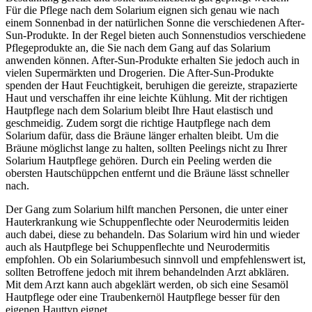
Für die Pflege nach dem Solarium eignen sich genau wie nach
einem Sonnenbad in der natürlichen Sonne die verschiedenen After-
Sun-Produkte. In der Regel bieten auch Sonnenstudios verschiedene
Pflegeprodukte an, die Sie nach dem Gang auf das Solarium
anwenden können. After-Sun-Produkte erhalten Sie jedoch auch in
vielen Supermärkten und Drogerien. Die After-Sun-Produkte
spenden der Haut Feuchtigkeit, beruhigen die gereizte, strapazierte
Haut und verschaffen ihr eine leichte Kühlung. Mit der richtigen
Hautpflege nach dem Solarium bleibt Ihre Haut elastisch und
geschmeidig. Zudem sorgt die richtige Hautpflege nach dem
Solarium dafür, dass die Bräune länger erhalten bleibt. Um die
Bräune möglichst lange zu halten, sollten Peelings nicht zu Ihrer
Solarium Hautpflege gehören. Durch ein Peeling werden die
obersten Hautschüppchen entfernt und die Bräune lässt schneller
nach.
Der Gang zum Solarium hilft manchen Personen, die unter einer
Hauterkrankung wie Schuppenflechte oder Neurodermitis leiden
auch dabei, diese zu behandeln. Das Solarium wird hin und wieder
auch als Hautpflege bei Schuppenflechte und Neurodermitis
empfohlen. Ob ein Solariumbesuch sinnvoll und empfehlenswert ist,
sollten Betroffene jedoch mit ihrem behandelnden Arzt abklären.
Mit dem Arzt kann auch abgeklärt werden, ob sich eine Sesamöl
Hautpflege oder eine Traubenkernöl Hautpflege besser für den
eigenen Hauttyp eignet.