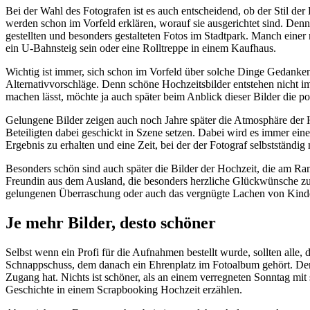
Bei der Wahl des Fotografen ist es auch entscheidend, ob der Stil de
werden schon im Vorfeld erklären, worauf sie ausgerichtet sind. Denn
gestellten und besonders gestalteten Fotos im Stadtpark. Manch eine
ein U-Bahnsteig sein oder eine Rolltreppe in einem Kaufhaus.
Wichtig ist immer, sich schon im Vorfeld über solche Dinge Gedanke
Alternativvorschläge. Denn schöne Hochzeitsbilder entstehen nicht i
machen lässt, möchte ja auch später beim Anblick dieser Bilder die p
Gelungene Bilder zeigen auch noch Jahre später die Atmosphäre der H
Beteiligten dabei geschickt in Szene setzen. Dabei wird es immer ei
Ergebnis zu erhalten und eine Zeit, bei der der Fotograf selbstständ
Besonders schön sind auch später die Bilder der Hochzeit, die am Ran
Freundin aus dem Ausland, die besonders herzliche Glückwünsche zur
gelungenen Überraschung oder auch das vergnügte Lachen von Kindern
Je mehr Bilder, desto schöner
Selbst wenn ein Profi für die Aufnahmen bestellt wurde, sollten alle
Schnappschuss, dem danach ein Ehrenplatz im Fotoalbum gehört. Denn
Zugang hat. Nichts ist schöner, als an einem verregneten Sonntag mit
Geschichte in einem Scrapbooking Hochzeit erzählen.