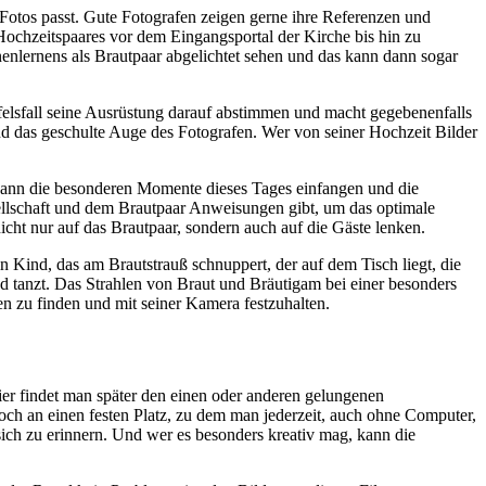
 Fotos passt. Gute Fotografen zeigen gerne ihre Referenzen und
 Hochzeitspaares vor dem Eingangsportal der Kirche bis hin zu
nenlernens als Brautpaar abgelichtet sehen und das kann dann sogar
elsfall seine Ausrüstung darauf abstimmen und macht gegebenenfalls
nd das geschulte Auge des Fotografen. Wer von seiner Hochzeit Bilder
 kann die besonderen Momente dieses Tages einfangen und die
sellschaft und dem Brautpaar Anweisungen gibt, um das optimale
cht nur auf das Brautpaar, sondern auch auf die Gäste lenken.
n Kind, das am Brautstrauß schnuppert, der auf dem Tisch liegt, die
d tanzt. Das Strahlen von Braut und Bräutigam bei einer besonders
 zu finden und mit seiner Kamera festzuhalten.
ier findet man später den einen oder anderen gelungenen
ch an einen festen Platz, zu dem man jederzeit, auch ohne Computer,
sich zu erinnern. Und wer es besonders kreativ mag, kann die