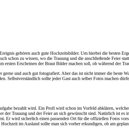
Ereignis gehören auch gute Hochzeitsbilder. Um hierbei die besten Erg
st auch schon zu wissen, wo die Trauung und die anschließende Feier s
m ersten Erscheinen der Braut Bilder machen soll, ob während der Tra
gerne und auch gut fotografiert. Aber das ist nicht immer die beste W
en. Selbstverständlich sollte jeder Gast auch selber Fotos machen dürfen
e Aufgabe bezahlt wird. Ein Profi wird schon im Vorfeld abklären, welche
 der Trauung und der Feier an sich gewünscht sind. Natürlich ist es i
. Er wird sicherlich einen passenden Ort für die offiziellen Fotos vor
er Hochzeit im Ausland sollte man sich vorher erkundigen, ob am geplant