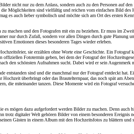
r Bilder nicht nur zu dem Anlass, sondern auch zu den Personen auf den
 die Möglichkeiten sind vielfältig und reichen vom einfachen Bild des
r mag es auch lieber symbolisch und möchte sich am Ort des ersten Ken
n zu machen und den Fotografen mit ein zu beziehen. Er muss im Zweif
mmer nur durch Zufall, sondern vor allen Dingen durch gute Planung u
ositiven Emotionen dieses besonderen Tages wieder erleben.
ochzeitsfeier, sie erzählen ohne Worte eine Geschichte. Ein Fotograf
nen offiziellen Fototermin geben, bei dem der Fotograf der Hochzeitsge
ig nach den schönsten Aufnahmen sucht. Dabei wird er sein Augenmerk ni
de entstanden sind und die manchmal nur der Fotograf entdeckt hat. Ei
 Hochzeit überbringt oder das Brautelternpaar, das noch spät am Aben
, die miteinander tanzen. Diese Momente wird ein Fotograf versuchen
, die es mögen dazu aufgefordert werden Bilder zu machen. Denn auch h
 trotz digitaler Welt gehören Bilder von einem besonderen Ereignis no
 seinen Gästen in einem Album mit den Hochzeitsfotos zu blättern und 