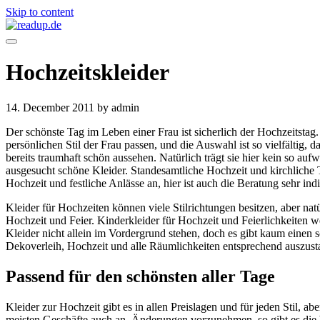
Skip to content
Hochzeitskleider
14. December 2011
by admin
Der schönste Tag im Leben einer Frau ist sicherlich der Hochzeitsta
persönlichen Stil der Frau passen, und die Auswahl ist so vielfältig, d
bereits traumhaft schön aussehen. Natürlich trägt sie hier kein so a
ausgesucht schöne Kleider. Standesamtliche Hochzeit und kirchliche Tra
Hochzeit und festliche Anlässe an, hier ist auch die Beratung sehr indi
Kleider für Hochzeiten können viele Stilrichtungen besitzen, aber na
Hochzeit und Feier. Kinderkleider für Hochzeit und Feierlichkeiten w
Kleider nicht allein im Vordergrund stehen, doch es gibt kaum einen 
Dekoverleih, Hochzeit und alle Räumlichkeiten entsprechend auszust
Passend für den schönsten aller Tage
Kleider zur Hochzeit gibt es in allen Preislagen und für jeden Stil, ab
meisten Geschäfte auch an, Änderungen vorzunehmen, so gibt es die 