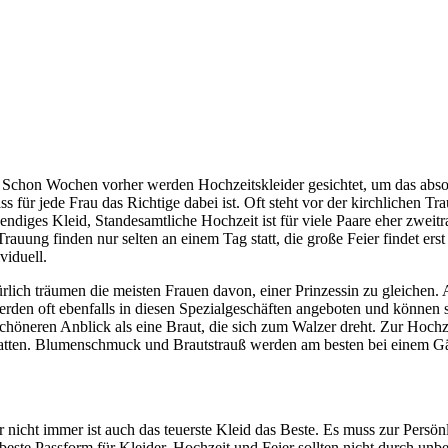
g. Schon Wochen vorher werden Hochzeitskleider gesichtet, um das abso
ass für jede Frau das Richtige dabei ist. Oft steht vor der kirchlichen 
ufwendiges Kleid, Standesamtliche Hochzeit ist für viele Paare eher zw
uung finden nur selten an einem Tag statt, die große Feier findet erst n
viduell.
türlich träumen die meisten Frauen davon, einer Prinzessin zu gleiche
erden oft ebenfalls in diesen Spezialgeschäften angeboten und können 
schöneren Anblick als eine Braut, die sich zum Walzer dreht. Zur Hoch
atten. Blumenschmuck und Brautstrauß werden am besten bei einem Gärt
er nicht immer ist auch das teuerste Kleid das Beste. Es muss zur Persönli
beste Passform für Kleider, Hochzeit und Feier sollten nicht durch u