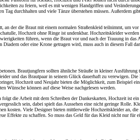
lichkeiten zu feiern, weil es mit wenigen Handgriffen und Veränderun
en Tag durchhalten und viele Tänze überstehen müssen. Außerdem gibt e
att, an der die Braut mit einem normalen Straßenkleid teilnimmt, um vo
chatulle, Hochzeit ohne Ringe ist undenkbar. Hochzeitskleider werden
hwierigkeiten führen, wenn die Braut vor und nach der Trauung in das Au
ein Diadem oder eine Krone getragen wird, muss auch in diesem Fall da
betonen. Brautjungfern sollten ähnliche Sträuße in kleiner Ausführung 
s Kleider und das Brautpaar in seinem Glück dauerhaft zu verewigen. Di
ringer, Hochzeit und Neujahr bieten die Möglichkeit, zum Beispiel ei
guten Wünsche können auf diese Weise nachgelesen werden.
nn folgt die Arbeit mit dem Schreiben der Dankeskarten, Hochzeit ist e
ergesslich sein, dabei spielt das Aussehen eine nicht geringe Rolle. Kle
n kosten. Viele Designer bieten mittlerweile Hochzeitskleider an, die 
eue Effekte zu schaffen. So muss das Geld für das Kleid nicht nur für