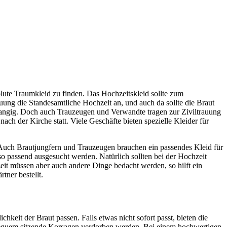
lute Traumkleid zu finden. Das Hochzeitskleid sollte zum
Trauung die Standesamtliche Hochzeit an, und auch da sollte die Braut
eitrangig. Doch auch Trauzeugen und Verwandte tragen zur Ziviltrauung
ach der Kirche statt. Viele Geschäfte bieten spezielle Kleider für
n. Auch Brautjungfern und Trauzeugen brauchen ein passendes Kleid für
so passend ausgesucht werden. Natürlich sollten bei der Hochzeit
zeit müssen aber auch andere Dinge bedacht werden, so hilft ein
ner bestellt.
chkeit der Braut passen. Falls etwas nicht sofort passt, bieten die
nbequem sitzende Korsagen verdorben werden. Bei einem hochwertigen