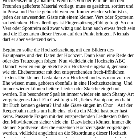
Hochzeitszeitung ablaufen. Wenn das von der Familie und den
Freunden gelieferte Material vorliegt, muss es gesichtet, sortiert und
in Prosa und Poesie gebracht werden. Immer wieder schön ist es,
jeden der anwesenden Gäste mit einem kleinen Vers oder Spottreim
zu bedenken. Hier allerdings ist Fingerspitzengefühl gefragt. So ein
Vers oder Spottreim soll zwar witzig und kann auch etwas frech sein
und die Eigenarten dieser Person auf den Punkt bringen. Niemals
darf er aber verletzend sein.
Beginnen sollte die Hochzeitszeitung mit den Bildern des
Brautpaares und den Daten der Hochzeit. Dann kann eine Rede der
oder des Trauzeugen folgen. Nun vielleicht ein Hochzeits ABC.
Danach werden einige Sketche zur Hochzeit eingebaut, genauso
wie ein Ehebarometer mit den entsprechenden frech-fröhlichen
Texten. Die kleinen Gedanken zur Hochzeit und was man vor der
Ehe wissen muss, gehören ebenfalls in eine Hochzeitszeitung. Und
immer wieder können heitere Lieder oder Sketche eingebaut
werden. Ein besonderer Spaß ist immer wieder ein nach Shanty-Art
vorgetragenes Lied. Ein Gast fragt z.B., liebes Brautpaar, wo habt
Ihr Euch kennen gelernt? Und alle Gäste singen im Chor – Auf der
Reeperbahn nachts um halb eins, ob du ein Mädel hast oder hast
keins. Passende Fragen mit den entsprechenden Liedtexten fallen
den Mitwirkenden sicher viele ein. Dazwischen können immer die
kleinen Spottverse über die einzelnen Hochzeitsgäste vorgetragen
werden, vielleicht angelehnt an die Sitzordnung dieser Hochzeit.