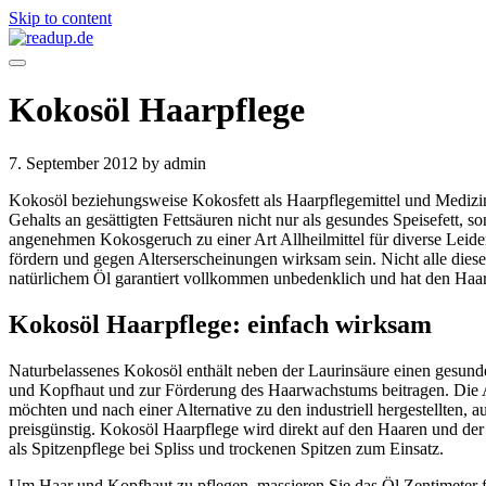
Skip to content
Kokosöl Haarpflege
7. September 2012
by admin
Kokosöl beziehungsweise Kokosfett als Haarpflegemittel und Medizin ha
Gehalts an gesättigten Fettsäuren nicht nur als gesundes Speisefett, 
angenehmen Kokosgeruch zu einer Art Allheilmittel für diverse Leid
fördern und gegen Alterserscheinungen wirksam sein. Nicht alle dies
natürlichem Öl garantiert vollkommen unbedenklich und hat den Haare
Kokosöl Haarpflege: einfach wirksam
Naturbelassenes Kokosöl enthält neben der Laurinsäure einen gesund
und Kopfhaut und zur Förderung des Haarwachstums beitragen. Die Ab
möchten und nach einer Alternative zu den industriell hergestellten,
preisgünstig. Kokosöl Haarpflege wird direkt auf den Haaren und d
als Spitzenpflege bei Spliss und trockenen Spitzen zum Einsatz.
Um Haar und Kopfhaut zu pflegen, massieren Sie das Öl Zentimeter fü