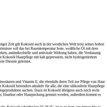
iger Zeit gilt Kokosöl auch in der westlichen Welt trotz seines hohen
urinsäure soll das bei Raumtemperatur feste, weißliche Öl mit dem
rken, antimikrobielle und antivirale Wirkung haben, die Verdauung
st Kokosöl Haarpflege mit kalt gepresstem, nicht hydrogeniertem
e Dienste geleistet.
osäuren und Vitamin E, die ebenfalls ihren Teil zur Pflege von Haar
osöl besonders attraktiv für alle, die eine silikonfreie Haarpflege
pflegeprodukten suchen. Dazu ist Kokosöl übrigens auch noch recht
oner, Haarkur oder Haarpackung genutzt werden, außerdem kommt es
in. Kokosöl schmilzt bei 23-26 °C, ist es zu hart, erwärmen Sie es