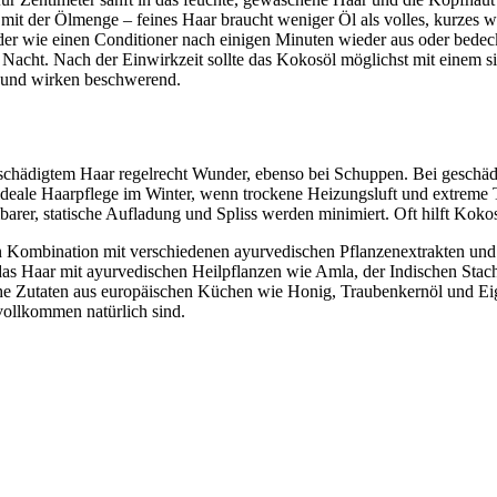
it der Ölmenge – feines Haar braucht weniger Öl als volles, kurzes wen
der wie einen Conditioner nach einigen Minuten wieder aus oder bedec
acht. Nach der Einwirkzeit sollte das Kokosöl möglichst mit einem 
n und wirken beschwerend.
hädigtem Haar regelrecht Wunder, ebenso bei Schuppen. Bei geschädig
e ideale Haarpflege im Winter, wenn trockene Heizungsluft und extreme
rer, statische Aufladung und Spliss werden minimiert. Oft hilft Koko
in Kombination mit verschiedenen ayurvedischen Pflanzenextrakten und
as Haar mit ayurvedischen Heilpflanzen wie Amla, der Indischen Sta
he Zutaten aus europäischen Küchen wie Honig, Traubenkernöl und Ei
ollkommen natürlich sind.