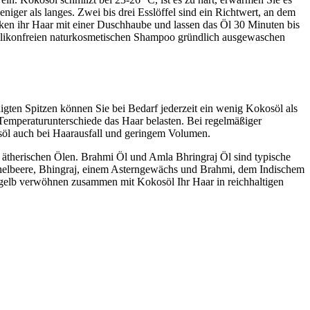
iger als langes. Zwei bis drei Esslöffel sind ein Richtwert, an dem
ken ihr Haar mit einer Duschhaube und lassen das Öl 30 Minuten bis
silikonfreien naturkosmetischen Shampoo gründlich ausgewaschen
ten Spitzen können Sie bei Bedarf jederzeit ein wenig Kokosöl als
 Temperaturunterschiede das Haar belasten. Bei regelmäßiger
söl auch bei Haarausfall und geringem Volumen.
 ätherischen Ölen. Brahmi Öl und Amla Bhringraj Öl sind typische
chelbeere, Bhingraj, einem Asterngewächs und Brahmi, dem Indischem
gelb verwöhnen zusammen mit Kokosöl Ihr Haar in reichhaltigen