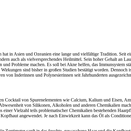
t in Asien und Ozeanien eine lange und vielfältige Tradition. Seit ein
sondern auch als vielversprechendes Heilmittel. Sein hoher Gehalt an La
en und Probleme machen. Es soll bei Akne helfen, das Immunsystem stä
e Wirkungen sind bisher in großen Studien bestätigt worden. Dennoch i
n von Inderinnen und Polynesierinnen seit Jahrhunderten ausgezeichnet
en Cocktail von Spurenelementen wie Calcium, Kalium und Eisen, Amin
wesenheit von Silikonen, Alkoholen und anderen Chemikalien macht Kok
 aus einer Vielzahl teils problematischer Chemikalien bestehenden Haar
er Kopfhaut angewendet. Je nach Einwirkzeit kann das Öl als Conditi
r Zentimeter sanft in das feuchte, gewaschene Haar und die Kopfhaut e