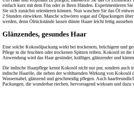
einfach kurz mit dem Fön oder in Ihren Händen. Experimentieren Sie m
Sie sich zunächst orientieren können. Nun waschen Sie das Öl entwe
2 Stunden einwirken. Manche schwören sogar auf Ölpackungen über N
werden, denn Ölrückstände lassen dünne Haare leicht fettig aussehe
Glänzendes, gesundes Haar
Eine solche Kokosölpackung wirkt bei trockenem, brüchigem und gesc
Pflege in die feuchten oder trockenen Spitzen reiben. Kokosöl ist di
Anwendung wird das Haar gesünder, kräftiger, glänzender und kämmba
Die indische Haarpflege kennt Kokosöl nicht nur pur, sondern auch 
indische Haaröle, die neben der wohltuenden Wirkung von Kokosöl d
Wassernabel, glänzend und geschmeidig pflegen. Auch haarfreundlic
Packungen, die wunderbar riechen, hervorragend wirksam und dazu v