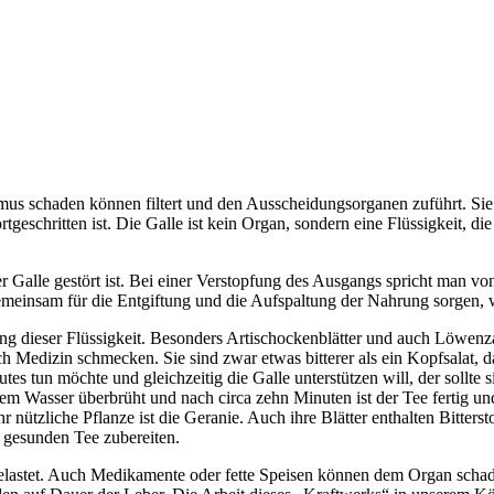
mus schaden können filtert und den Ausscheidungsorganen zuführt. Sie i
geschritten ist. Die Galle ist kein Organ, sondern eine Flüssigkeit, die
Galle gestört ist. Bei einer Verstopfung des Ausgangs spricht man von 
emeinsam für die Entgiftung und die Aufspaltung der Nahrung sorgen,
ildung dieser Flüssigkeit. Besonders Artischockenblätter und auch Löwe
ach Medizin schmecken. Sie sind zwar etwas bitterer als ein Kopfsalat
s tun möchte und gleichzeitig die Galle unterstützen will, der sollte 
ißem Wasser überbrüht und nach circa zehn Minuten ist der Tee fertig 
nützliche Pflanze ist die Geranie. Auch ihre Blätter enthalten Bitterst
n gesunden Tee zubereiten.
lastet. Auch Medikamente oder fette Speisen können dem Organ schaden