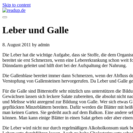
Skip to content
Leber und Galle
8. August 2011
by admin
Die Leber hat die wichtige Aufgabe, dass sie Stoffe, die dem Organis
bereitet sie erst Schmerzen, wenn eine Lebererkrankung schon weit fort
Dünndarm geleitet und hilft dort bei der Aufspaltung der Nahrung.
Die Gallenblase bereitet immer dann Schmerzen, wenn der Abfluss der 
Verstopfung von Gallensteinen hervorgerufen. Da Leber und Galle g
Für die Galle sind Bitterstoffe sehr nützlich uns unterstützen die B
Gewächsen lassen sich leckere Salate zubereiten, die absolut nicht n
und Melisse wirkt anregend zur Bildung von Galle. Wer sich etwas Gute
gepflückten Minzeblättern bereiten. Dafür werden die Blätter mit he
man keinen Garten. Sie gedeiht auch auf dem Balkon. Eine andere sehr 
können. Man kann einige Blätter in einen Salat geben oder aber eine
Die Leber wird nicht nur durch regelmäßigen Alkoholkonsum stark be