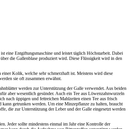
st eine Entgiftungsmaschine und leistet täglich Höchstarbeit. Dabei
 über die Gallenblase produziert wird. Diese Flüssigkeit wird in den
einer Kolik, welche sehr schmerzhaft ist. Meistens wird diese
 werden sie oft zusammen erwähnt.
nzahnblätter werden zur Unterstützung der Galle verwendet. Aus beiden
, dafür aber wesentlich gesünder. Auch ein Tee aus Löwenzahnwurzeln
sich nach üppigen und fettreichen Mahlzeiten einen Tee aus frisch
und kann getrunken werden. Um eine Minzepflanze zu halten, braucht
offe, die zur Unterstützung der Leber und der Galle eingesetzt werden
. Jeder sollte mindestens einmal im Jahr eine Kontrolle der