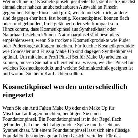
Wer noch nie mit Kosmetikpinseln gearbeitet hat, sieht sich zunächst
einmal einer nahezu unüberschaubaren Auswahl an Pinseln
gegenüber. Einige Pinsel sind groß, weich und sehr dick, andere
sind dagegen eher hart, fast borstig. Kosmetikpinsel können flach
oder rund gebunden, breit gefächert oder sehr kompakt sein.
Hinzukommt, dass Kosmetikpinsel aus Synthetikhaar oder
Naturhaar bestehen können. Naturhaarpinsel sind besonders
empfehlenswert, wenn Sie trockene Kosmetikprodukte wie Puder
oder Puderrouge auftragen möchten. Für feuchte Kosmetikprodukte
wie Concealer und Flüssig Make Up sind dagegen Synthetikpinsel
optimal. Um mit einem Profi Pinsel Set für Make Up arbeiten zu
können, müssen Sie natürlich erst einmal wissen, welcher Pinsel für
welches Kosmetikprodukt und welche Schminktechnik geeignet ist
und worauf Sie beim Kauf achten sollten.
Kosmetikpinsel werden unterschiedlich
eingesetzt
Wenn Sie ein Anti Falten Make Up oder ein Make Up für
Mischhaut auftragen möchten, benötigen Sie einen
Foundationpinsel. Ein Foundationpinsel ist in der Regel flach
gebunden, hat eine leicht abgerundete Spitze und besteht aus
Synthetikhaar. Mit einem Foundationpinsel lässt sich eine flüssige
Foundation besonders gut auf dem Gesicht verteilen. Für das