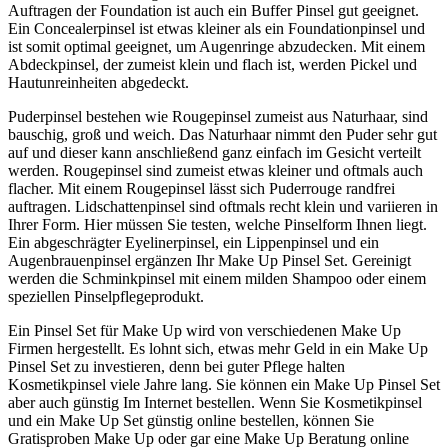
Auftragen der Foundation ist auch ein Buffer Pinsel gut geeignet.
Ein Concealerpinsel ist etwas kleiner als ein Foundationpinsel und
ist somit optimal geeignet, um Augenringe abzudecken. Mit einem
Abdeckpinsel, der zumeist klein und flach ist, werden Pickel und
Hautunreinheiten abgedeckt.
Puderpinsel bestehen wie Rougepinsel zumeist aus Naturhaar, sind
bauschig, groß und weich. Das Naturhaar nimmt den Puder sehr gut
auf und dieser kann anschließend ganz einfach im Gesicht verteilt
werden. Rougepinsel sind zumeist etwas kleiner und oftmals auch
flacher. Mit einem Rougepinsel lässt sich Puderrouge randfrei
auftragen. Lidschattenpinsel sind oftmals recht klein und variieren in
Ihrer Form. Hier müssen Sie testen, welche Pinselform Ihnen liegt.
Ein abgeschrägter Eyelinerpinsel, ein Lippenpinsel und ein
Augenbrauenpinsel ergänzen Ihr Make Up Pinsel Set. Gereinigt
werden die Schminkpinsel mit einem milden Shampoo oder einem
speziellen Pinselpflegeprodukt.
Ein Pinsel Set für Make Up wird von verschiedenen Make Up
Firmen hergestellt. Es lohnt sich, etwas mehr Geld in ein Make Up
Pinsel Set zu investieren, denn bei guter Pflege halten
Kosmetikpinsel viele Jahre lang. Sie können ein Make Up Pinsel Set
aber auch günstig Im Internet bestellen. Wenn Sie Kosmetikpinsel
und ein Make Up Set günstig online bestellen, können Sie
Gratisproben Make Up oder gar eine Make Up Beratung online