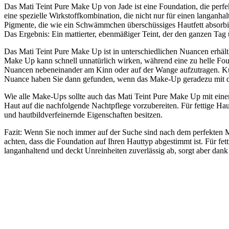
Das Mati Teint Pure Make Up von Jade ist eine Foundation, die perfe
eine spezielle Wirkstoffkombination, die nicht nur für einen langanha
Pigmente, die wie ein Schwämmchen überschüssiges Hautfett absorbie
Das Ergebnis: Ein mattierter, ebenmäßiger Teint, der den ganzen Tag ü
Das Mati Teint Pure Make Up ist in unterschiedlichen Nuancen erhält
Make Up kann schnell unnatürlich wirken, während eine zu helle Foun
Nuancen nebeneinander am Kinn oder auf der Wange aufzutragen. Künst
Nuance haben Sie dann gefunden, wenn das Make-Up geradezu mit der
Wie alle Make-Ups sollte auch das Mati Teint Pure Make Up mit eine
Haut auf die nachfolgende Nachtpflege vorzubereiten. Für fettige Hau
und hautbildverfeinernde Eigenschaften besitzen.
Fazit: Wenn Sie noch immer auf der Suche sind nach dem perfekten M
achten, dass die Foundation auf Ihren Hauttyp abgestimmt ist. Für fett
langanhaltend und deckt Unreinheiten zuverlässig ab, sorgt aber dank