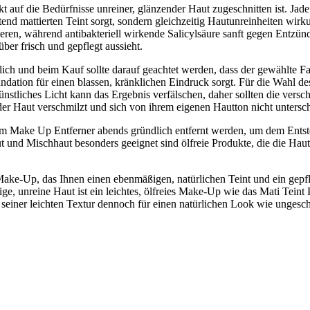
kt auf die Bedürfnisse unreiner, glänzender Haut zugeschnitten ist. J
ltend mattierten Teint sorgt, sondern gleichzeitig Hautunreinheiten wi
ren, während antibakteriell wirkende Salicylsäure sanft gegen Entzün
ber frisch und gepflegt aussieht.
lich und beim Kauf sollte darauf geachtet werden, dass der gewählte 
dation für einen blassen, kränklichen Eindruck sorgt. Für die Wahl de
liches Licht kann das Ergebnis verfälschen, daher sollten die versch
 Haut verschmilzt und sich von ihrem eigenen Hautton nicht untersch
m Make Up Entferner abends gründlich entfernt werden, um dem Entste
t und Mischhaut besonders geeignet sind ölfreie Produkte, die die Hau
ake-Up, das Ihnen einen ebenmäßigen, natürlichen Teint und ein gepf
ige, unreine Haut ist ein leichtes, ölfreies Make-Up wie das Mati Teint
 seiner leichten Textur dennoch für einen natürlichen Look wie ungesc