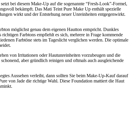
ade setzt bei diesem Make-Up auf die sogenannte “Fresh-Look”-Formel,
rkungsvoll bekämpft. Das Mati Teint Pure Make Up enthält spezielle
dungen wirkt und der Entstehung neuer Unreinheiten entgegenwirkt.
Farbton möglichst genau dem eigenen Hautton entspricht. Dunkles
s richtigen Farbtons empfiehlt es sich, mehrere in Frage kommende
iedenen Farbtöne stets im Tageslicht verglichen werden. Die optimale
eidet.
hen von Irritationen oder Hautunreinheiten vorzubeugen und die
t schonend, aber gründlich reinigen und oftmals auch ausgleichende
legtes Aussehen verleiht, dann sollten Sie beim Make-Up-Kauf darauf
 Pure von Jade die richtige Wahl. Diese Foundation mattiert die Haut
hminkt.