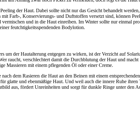
Peeling der Haut. Dabei sollte nicht nur das Gesicht behandelt werden
 mit Farb-, Konservierungs- und Duftstoffen versetzt sind, können Peel
 vermischen und in die Haut einreiben. Im Winter sollte nur einmal p
 einer feutchtigkeitsspendenden Bodylotion.
rs um der Hautalterung entgegen zu wirken, ist der Verzicht auf Solar
. Wer raucht, verschlechtert damit die Durchblutung der Haut und mach
ßige Massieren mit einem pflegenden Öl oder einer Creme.
te nach dem Rasieren die Haut an den Beinen mit einem entsprechende
ür glatte und ebenmäßige Haut. Und weil auch die innere Ruhe ihren Te
utbild aus, fördert Unreinheiten und sorgt für dunkle Ringe unter den 