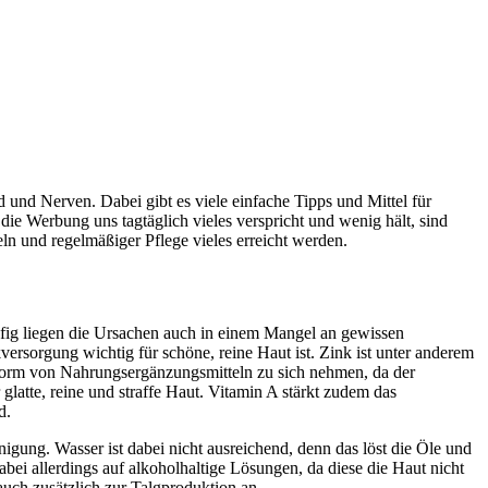
 und Nerven. Dabei gibt es viele einfache Tipps und Mittel für
ie Werbung uns tagtäglich vieles verspricht und wenig hält, sind
ln und regelmäßiger Pflege vieles erreicht werden.
ufig liegen die Ursachen auch in einem Mangel an gewissen
ersorgung wichtig für schöne, reine Haut ist. Zink ist unter anderem
 Form von Nahrungsergänzungsmitteln zu sich nehmen, da der
latte, reine und straffe Haut. Vitamin A stärkt zudem das
d.
igung. Wasser ist dabei nicht ausreichend, denn das löst die Öle und
dabei allerdings auf alkoholhaltige Lösungen, da diese die Haut nicht
auch zusätzlich zur Talgproduktion an.