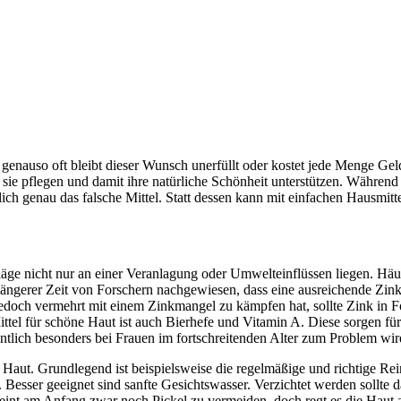
enauso oft bleibt dieser Wunsch unerfüllt oder kostet jede Menge Geld
e pflegen und damit ihre natürliche Schönheit unterstützen. Während d
h genau das falsche Mittel. Statt dessen kann mit einfachen Hausmitte
läge nicht nur an einer Veranlagung oder Umwelteinflüssen liegen. Hä
ängerer Zeit von Forschern nachgewiesen, dass eine ausreichende Zinkv
 jedoch vermehrt mit einem Zinkmangel zu kämpfen hat, sollte Zink in
tel für schöne Haut ist auch Bierhefe und Vitamin A. Diese sorgen für g
tlich besonders bei Frauen im fortschreitenden Alter zum Problem wir
 Haut. Grundlegend ist beispielsweise die regelmäßige und richtige Rein
ng. Besser geeignet sind sanfte Gesichtswasser. Verzichtet werden sollte 
heint am Anfang zwar noch Pickel zu vermeiden, doch regt es die Haut 