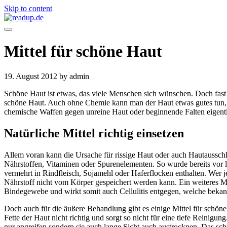
Skip to content
Mittel für schöne Haut
19. August 2012
by admin
Schöne Haut ist etwas, das viele Menschen sich wünschen. Doch fast g
schöne Haut. Auch ohne Chemie kann man der Haut etwas gutes tun, si
chemische Waffen gegen unreine Haut oder beginnende Falten eigentlic
Natürliche Mittel richtig einsetzen
Allem voran kann die Ursache für rissige Haut oder auch Hautaussch
Nährstoffen, Vitaminen oder Spurenelementen. So wurde bereits vor l
vermehrt in Rindfleisch, Sojamehl oder Haferflocken enthalten. Wer
Nährstoff nicht vom Körper gespeichert werden kann. Ein weiteres Mit
Bindegewebe und wirkt somit auch Cellulitis entgegen, welche bekann
Doch auch für die äußere Behandlung gibt es einige Mittel für schöne
Fette der Haut nicht richtig und sorgt so nicht für eine tiefe Reinigu
nur angreifen sondern sie auch lange Sicht auch austrocknen. Das sc