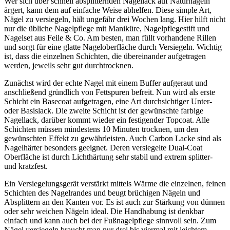
Wer sich über schnell absplitternden Nagellack auf Naturnägeln
ärgert, kann dem auf einfache Weise abhelfen. Diese simple Art,
Nägel zu versiegeln, hält ungefähr drei Wochen lang. Hier hilft nicht
nur die übliche Nagelpflege mit Maniküre, Nagelpflegestift und
Nagelset aus Feile & Co. Am besten, man füllt vorhandene Rillen
und sorgt für eine glatte Nageloberfläche durch Versiegeln. Wichtig
ist, dass die einzelnen Schichten, die übereinander aufgetragen
werden, jeweils sehr gut durchtrocknen.
Zunächst wird der echte Nagel mit einem Buffer aufgeraut und
anschließend gründlich von Fettspuren befreit. Nun wird als erste
Schicht ein Basecoat aufgetragen, eine Art durchsichtiger Unter-
oder Basislack. Die zweite Schicht ist der gewünschte farbige
Nagellack, darüber kommt wieder ein festigender Topcoat. Alle
Schichten müssen mindestens 10 Minuten trocknen, um den
gewünschten Effekt zu gewährleisten. Auch Carbon Lacke sind als
Nagelhärter besonders geeignet. Deren versiegelte Dual-Coat
Oberfläche ist durch Lichthärtung sehr stabil und extrem splitter-
und kratzfest.
Ein Versiegelungsgerät verstärkt mittels Wärme die einzelnen, feinen
Schichten des Nagelrandes und beugt brüchigen Nägeln und
Absplittern an den Kanten vor. Es ist auch zur Stärkung von dünnen
oder sehr weichen Nägeln ideal. Die Handhabung ist denkbar
einfach und kann auch bei der Fußnagelpflege sinnvoll sein. Zum
Nägel versiegeln braucht man nur drei bis viermal mit leichtem