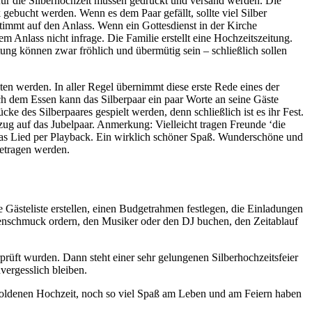
für die Silberhochzeit müssen gedruckt und versand werden. Die
ebucht werden. Wenn es dem Paar gefällt, sollte viel Silber
stimmt auf den Anlass. Wenn ein Gottesdienst in der Kirche
nlass nicht infrage. Die Familie erstellt eine Hochzeitszeitung.
itung können zwar fröhlich und übermütig sein – schließlich sollen
ten werden. In aller Regel übernimmt diese erste Rede eines der
h dem Essen kann das Silberpaar ein paar Worte an seine Gäste
e des Silberpaares gespielt werden, denn schließlich ist es ihr Fest.
g auf das Jubelpaar. Anmerkung: Vielleicht tragen Freunde ‘die
as Lied per Playback. Ein wirklich schöner Spaß. Wunderschöne und
getragen werden.
 Gästeliste erstellen, einen Budgetrahmen festlegen, die Einladungen
rzenschmuck ordern, den Musiker oder den DJ buchen, den Zeitablauf
prüft wurden. Dann steht einer sehr gelungenen Silberhochzeitsfeier
vergesslich bleiben.
r Goldenen Hochzeit, noch so viel Spaß am Leben und am Feiern haben