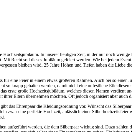
te Hochzeitsjubiläum. In unserer heutigen Zeit, in der nur noch weni
Mit Recht soll dieses Jubiläum gefeiert werden. Wie bei jedem Event ma
vergessen bleiben wird. 25 Jahre Höhen und Tiefen haben die Liebe dies
ass für eine Feier in einem etwas größeren Rahmen. Auch bei so einer J
cht so knapp gehalten werden, damit nicht eine unfestliche Eile diesen 
 das erste große Hochzeitsjubiläum, welches diesen Namen verdient und 
it ihrer Eltern übernehmen möchten. Oft jedoch organisiert aber auch da
n, gibt das Ehrenpaar die Kleidungsordnung vor. Wünscht das Silberpaar
eln zwar eine perfekte Hochzeit, anlässlich einer Silberhochzeitsfeier w
gt.
enschen aufgeführt werden, die dem Silberpaar wichtig sind. Dazu zählen