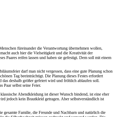
ge Menschen füreinander die Verantwortung übernehmen wollen,
cht auch hier die Vielseitigkeit und die Kreativität der
es Paares reifen lassen und haben sie gefestigt. Dem soll mit einem
ubiläumsfeier darf man nicht vergessen, dass eine gute Planung schon
schönen Tag beeinträchtigt. Die Planung dieses Festes erfordert
das deshalb größer gefeiert wird und fröhlich ablaufen soll.
s Paar selbst seine Feier.
 klassische Abendkleidung ist dieser Wunsch bindend, ist eine eher
ird jedoch kein Brautkleid getragen. Aber selbstverständlich ist
 die gesamte Familie, die Freunde und Nachbarn und natürlich die