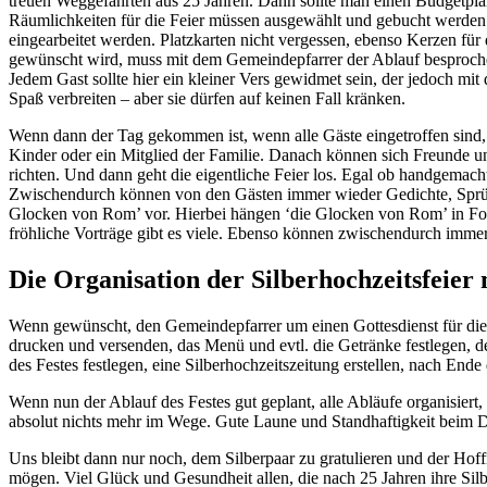
treuen Weggefährten aus 25 Jahren. Dann sollte man einen Budgetplan
Räumlichkeiten für die Feier müssen ausgewählt und gebucht werden.
eingearbeitet werden. Platzkarten nicht vergessen, ebenso Kerzen für
gewünscht wird, muss mit dem Gemeindepfarrer der Ablauf besprochen
Jedem Gast sollte hier ein kleiner Vers gewidmet sein, der jedoch mit 
Spaß verbreiten – aber sie dürfen auf keinen Fall kränken.
Wenn dann der Tag gekommen ist, wenn alle Gäste eingetroffen sind, a
Kinder oder ein Mitglied der Familie. Danach können sich Freunde u
richten. Und dann geht die eigentliche Feier los. Egal ob handgemacht
Zwischendurch können von den Gästen immer wieder Gedichte, Sprüch
Glocken von Rom’ vor. Hierbei hängen ‘die Glocken von Rom’ in Fo
fröhliche Vorträge gibt es viele. Ebenso können zwischendurch imme
Die Organisation der Silberhochzeitsfeier
Wenn gewünscht, den Gemeindepfarrer um einen Gottesdienst für die Si
drucken und versenden, das Menü und evtl. die Getränke festlegen, 
des Festes festlegen, eine Silberhochzeitszeitung erstellen, nach Ende
Wenn nun der Ablauf des Festes gut geplant, alle Abläufe organisiert
absolut nichts mehr im Wege. Gute Laune und Standhaftigkeit beim Dur
Uns bleibt dann nur noch, dem Silberpaar zu gratulieren und der Hof
mögen. Viel Glück und Gesundheit allen, die nach 25 Jahren ihre Silb