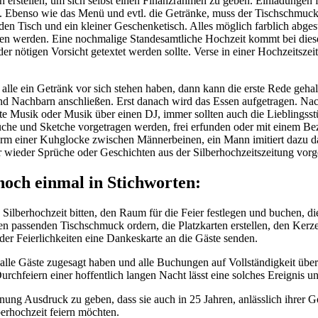
 erstellen, um sich selbst einen Finanzrahmen zu geben. Einladungen 
 Ebenso wie das Menü und evtl. die Getränke, muss der Tischschmuck g
 den Tisch und ein kleiner Geschenketisch. Alles möglich farblich abge
 werden. Eine nochmalige Standesamtliche Hochzeit kommt bei diesem A
der nötigen Vorsicht getextet werden sollte. Verse in einer Hochzeitsze
lle ein Getränk vor sich stehen haben, dann kann die erste Rede gehal
nd Nachbarn anschließen. Erst danach wird das Essen aufgetragen. Nac
e Musik oder Musik über einen DJ, immer sollten auch die Lieblingsstück
e und Sketche vorgetragen werden, frei erfunden oder mit einem Bezu
rm einer Kuhglocke zwischen Männerbeinen, ein Mann imitiert dazu d
r wieder Sprüche oder Geschichten aus der Silberhochzeitszeitung vor
 noch einmal in Stichworten:
lberhochzeit bitten, den Raum für die Feier festlegen und buchen, die
den passenden Tischschmuck ordern, die Platzkarten erstellen, den Ke
 der Feierlichkeiten eine Dankeskarte an die Gäste senden.
, alle Gäste zugesagt haben und alle Buchungen auf Vollständigkeit über
chfeiern einer hoffentlich langen Nacht lässt eine solches Ereignis un
fnung Ausdruck zu geben, dass sie auch in 25 Jahren, anlässlich ihre
erhochzeit feiern möchten.