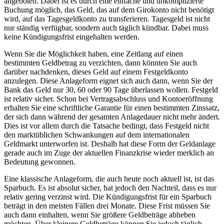
angeboten. Dabei ist es durch eine einfache und unkomplizierte
Buchung möglich, das Geld, das auf dem Girokonto nicht benötigt
wird, auf das Tagesgeldkonto zu transferieren. Tagesgeld ist nicht
nur ständig verfügbar, sondern auch täglich kündbar. Dabei muss
keine Kündigungsfrist eingehalten werden.
Wenn Sie die Möglichkeit haben, eine Zeitlang auf einen
bestimmten Geldbetrag zu verzichten, dann könnten Sie auch
darüber nachdenken, dieses Geld auf einem Festgeldkonto
anzulegen. Diese Anlageform eignet sich auch dann, wenn Sie der
Bank das Geld nur 30, 60 oder 90 Tage überlassen wollen. Festgeld
ist relativ sicher. Schon bei Vertragsabschluss und Kontoeröffnung
erhalten Sie eine schriftliche Garantie für einen bestimmten Zinssatz,
der sich dann während der gesamten Anlagedauer nicht mehr ändert.
Dies ist vor allem durch die Tatsache bedingt, dass Festgeld nicht
den marktüblichen Schwankungen auf dem internationalen
Geldmarkt unterworfen ist. Deshalb hat diese Form der Geldanlage
gerade auch im Zuge der aktuellen Finanzkrise wieder merklich an
Bedeutung gewonnen.
Eine klassische Anlageform, die auch heute noch aktuell ist, ist das
Sparbuch. Es ist absolut sicher, hat jedoch den Nachteil, dass es nur
relativ gering verzinst wird. Die Kündigungsfrist für ein Sparbuch
beträgt in den meisten Fällen drei Monate. Diese Frist müssen Sie
auch dann einhalten, wenn Sie größere Geldbeträge abheben
möchten. Über kleinere Geldbeträge können Sie jedoch täglich