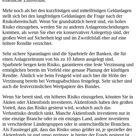
erhebliche Zinsverlust.
Mehr noch als bei den kurzfristigen und mittelfristigen Geldanlagen
stellt sich bei den langfristigen Geldanlagen die Frage nach der
Risikobereitschaft. Wenn Sie grundsätzlich bereit sind, ein hohes
Risiko einzugehen, werden Sie zu anderen Anlageentscheidungen
kommen, als wenn Sie eher ein konservativer Anlegertyp sind, der
großen Wert auf Sicherheit legt und im Zweifelsfall eher auf eine
höhere Rendite verzichtet.
Sehr sichere Sparanlagen sind die Sparbriefe der Banken, die für
einen Anlagezeitraum von bis zu 10 Jahren ausgelegt sind.
Sparbriefe bergen kein Risiko, garantieren eine feste Verzinsung und
ermöglichen bereits im Vorfeld eine genaue Planung der künftigen
Rendite. Ähnlich wie beim Festgeld wird auch hier die Höhe der
Verzinsung bereits bei Vertragsabschluss festgelegt. Sehr sicher sind
auch die festverzinslichen Wertpapiere des Bundes.
Wenn Sie bereit sind, ein höheres Risiko einzugehen, könnten Sie in
Aktien oder Aktienfonds investieren. Aktienfonds haben den großen
Vorteil, dass das Risiko gestreut wird, wodurch auch das
Verlustrisiko deutlich sinkt. Manche Aktienfonds investieren nur in
eine einzige Branche oder in ein einziges Land, andere investieren
in verschiedene Ländergruppen oder in unterschiedliche Branchen.
Als Faustregel gilt, dass das Risiko umso größer ist, je spezieller der
Aktienfonds ist und umso geringer, je breiter der Fonds gestreut ist.