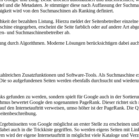
el und die Metadaten. Je stimmiger diese nach Auffassung der Suchmasc
migkeit wird von den Suchmaschinen als Ranking definiert.
it der bezahlten Listung. Hierzu meldet der Seitenbetreiber einzelne
hine eingegeben, erscheint die Seite farblich oder auf andere Art abge
ten- und Suchmaschinenbetreiber ab.
rung durch Algorithmen. Moderne Lösungen berücksichtigen dabei auch
hlreichen Zusatzfunktionen und Software-Tools. Als Suchmaschine exist
 so aufgefundenen Seiten werden ebenfalls durchsucht und wiederum ve
nks gefunden zu werden, sondern spielt für Google auch in der Sortier
hmus bewertet Google den sogenannten PageRank. Dieser richtet sich n
nks auf den Internetauftritt verweisen, umso höher ist der PageRank. Die Q
Seitenbeschreibung.
Ergebnisseiten von Google möglichst an erster Stelle zu erscheinen un
ei auch in die Trickkiste gegriffen. So werden eigens Seiten mit Link
em wird der eigene Internetauftritt in möglichst viele Kataloge und Ver