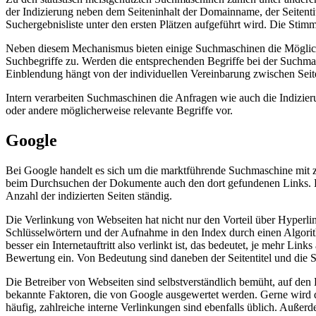
der Indizierung neben dem Seiteninhalt der Domainname, der Seitentit
Suchergebnisliste unter den ersten Plätzen aufgeführt wird. Die Stim
Neben diesem Mechanismus bieten einige Suchmaschinen die Möglichke
Suchbegriffe zu. Werden die entsprechenden Begriffe bei der Suchmasc
Einblendung hängt von der individuellen Vereinbarung zwischen Sei
Intern verarbeiten Suchmaschinen die Anfragen wie auch die Indizie
oder andere möglicherweise relevante Begriffe vor.
Google
Bei Google handelt es sich um die marktführende Suchmaschine mit za
beim Durchsuchen der Dokumente auch den dort gefundenen Links. Die
Anzahl der indizierten Seiten ständig.
Die Verlinkung von Webseiten hat nicht nur den Vorteil über Hyperli
Schlüsselwörtern und der Aufnahme in den Index durch einen Algorit
besser ein Internetauftritt also verlinkt ist, das bedeutet, je mehr Li
Bewertung ein. Von Bedeutung sind daneben der Seitentitel und die 
Die Betreiber von Webseiten sind selbstverständlich bemüht, auf den 
bekannte Faktoren, die von Google ausgewertet werden. Gerne wird dab
häufig, zahlreiche interne Verlinkungen sind ebenfalls üblich. Außerd