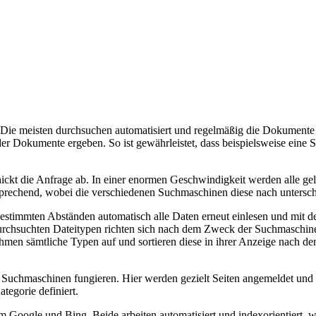
 meisten durchsuchen automatisiert und regelmäßig die Dokumente auf
der Dokumente ergeben. So ist gewährleistet, dass beispielsweise eine S
hickt die Anfrage ab. In einer enormen Geschwindigkeit werden alle g
tsprechend, wobei die verschiedenen Suchmaschinen diese nach untersch
bestimmten Abständen automatisch alle Daten erneut einlesen und mit d
 durchsuchten Dateitypen richten sich nach dem Zweck der Suchmaschine
hmen sämtliche Typen auf und sortieren diese in ihrer Anzeige nach de
s Suchmaschinen fungieren. Hier werden gezielt Seiten angemeldet und 
tegorie definiert.
m Google und Bing. Beide arbeiten automatisiert und indexorientiert, 