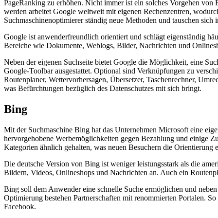
PageRanking zu erhöhen. Nicht immer ist ein solches Vorgehen von Er
werden arbeitet Google weltweit mit eigenen Rechenzentren, wodurch
Suchmaschinenoptimierer ständig neue Methoden und tauschen sich 
Google ist anwenderfreundlich orientiert und schlägt eigenständig hä
Bereiche wie Dokumente, Weblogs, Bilder, Nachrichten und Onlinesho
Neben der eigenen Suchseite bietet Google die Möglichkeit, eine Suc
Google-Toolbar ausgestattet. Optional sind Verknüpfungen zu vers
Routenplaner, Wettervorhersagen, Übersetzer, Taschenrechner, Umrec
was Befürchtungen bezüglich des Datenschutzes mit sich bringt.
Bing
Mit der Suchmaschine Bing hat das Unternehmen Microsoft eine eigene
hervorgehobene Werbemöglichkeiten gegen Bezahlung und einige Zusa
Kategorien ähnlich gehalten, was neuen Besuchern die Orientierung er
Die deutsche Version von Bing ist weniger leistungsstark als die amer
Bildern, Videos, Onlineshops und Nachrichten an. Auch ein Routenpl
Bing soll dem Anwender eine schnelle Suche ermöglichen und neben
Optimierung bestehen Partnerschaften mit renommierten Portalen. So 
Facebook.