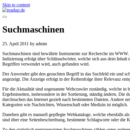
Skip to content
Suchmaschinen
25. April 2011
by admin
Suchmaschinen sind bewährte Instrumente zur Recherche im WWW. Die
Indizierung erfolgt über Schlüsselwörter, welche sich aus dem Inhalt 
Begriffen verwendet wird, auch gefunden wird.
Der Anwender gibt den gesuchten Begriff in das Suchfeld ein und sc
angezeigt. Die Anzeige erfolgt in der Reihenfolge ihrer Relevanz en
Für die Aktualität sind sogenannte Webcrawler zuständig, welche in 
Ergebnisseiten, insbesondere in der Sortierung, ständig ändern. Die
durchsuchen das Internet gezielt nach bestimmten Dateien. Andere ne
Kategorien wie Nachrichten, Wissenschaft oder Medizin ist möglich.
Daneben gibt es manuell gepflegte Webkataloge, welche ebenfalls al
sind über eine Seitenbeschreibung, bestimmte Schlagworte oder die Ka
Zu den statistisch meistgenutzten Suchmaschinen zählen unter andere