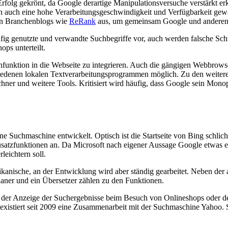
folg gekrönt, da Google derartige Manipulationsversuche verstärkt er
 auch eine hohe Verarbeitungsgeschwindigkeit und Verfügbarkeit gewäh
in Branchenblogs wie
ReRank
aus, um gemeinsam Google und anderen 
ufig genutzte und verwandte Suchbegriffe vor, auch werden falsche Sch
ps unterteilt.
hfunktion in die Webseite zu integrieren. Auch die gängigen Webbrowser
chiedenen lokalen Textverarbeitungsprogrammen möglich. Zu den weit
hner und weitere Tools. Kritisiert wird häufig, dass Google sein Mo
 Suchmaschine entwickelt. Optisch ist die Startseite von Bing schlich
tzfunktionen an. Da Microsoft nach eigener Aussage Google etwas en
leichtern soll.
ikanische, an der Entwicklung wird aber ständig gearbeitet. Neben der 
aner und ein Übersetzer zählen zu den Funktionen.
 der Anzeige der Suchergebnisse beim Besuch von Onlineshops oder d
existiert seit 2009 eine Zusammenarbeit mit der Suchmaschine Yahoo. S