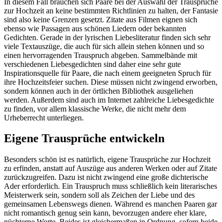
In diesem Fall brauchen sich Paare bei der Auswahl der Trausprüche
zur Hochzeit an keine bestimmten Richtlinien zu halten, der Fantasie
sind also keine Grenzen gesetzt. Zitate aus Filmen eignen sich
ebenso wie Passagen aus schönen Liedern oder bekannten
Gedichten. Gerade in der lyrischen Liebesliteratur finden sich sehr
viele Textauszüge, die auch für sich allein stehen können und so
einen hervorragenden Trauspruch abgeben. Sammelbände mit
verschiedenen Liebesgedichten sind daher eine sehr gute
Inspirationsquelle für Paare, die nach einem geeigneten Spruch für
ihre Hochzeitsfeier suchen. Diese müssen nicht zwingend erworben,
sondern können auch in der örtlichen Bibliothek ausgeliehen
werden. Außerdem sind auch im Internet zahlreiche Liebesgedichte
zu finden, vor allem klassische Werke, die nicht mehr dem
Urheberrecht unterliegen.
Eigene Trausprüche entwickeln
Besonders schön ist es natürlich, eigene Trausprüche zur Hochzeit
zu erfinden, anstatt auf Auszüge aus anderen Werken oder auf Zitate
zurückzugreifen. Dazu ist nicht zwingend eine große dichterische
Ader erforderlich. Ein Trauspruch muss schließlich kein literarisches
Meisterwerk sein, sondern soll als Zeichen der Liebe und des
gemeinsamen Lebenswegs dienen. Während es manchen Paaren gar
nicht romantisch genug sein kann, bevorzugen andere eher klare,
nüchterne Worte. Beides ist gleichermaßen in Ordnung, sofern beide