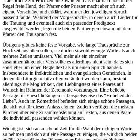
Trausprüche zur Hochzeit auszuwählen. Das Paar hat dabei in der
Regel freie Hand, der Pfarrer oder Priester macht aber oft auch
eigene Vorschläge und erklärt, warum er den jeweiligen Spruch
passend fände. Während der Vorgespräche, in denen auch Lieder für
die Trauung und eventuell auch ein passender Predigttext
ausgewählt werden, legen die beiden Partner gemeinsam mit dem
Pfarrer den Trauspruch fest.
Übrigens gibt es keine feste Vorgabe, wie lange Trausprüche zur
Hochzeit ausfallen sollen, sie dürfen sowohl wenige Worte als auch
mehrere Zeilen umfassen. Viel mehr als ein einzelner
zusammenhängender Vers sollte es allerdings nicht sein, da es sich
sonst eher um einen Begleittext als um einen Spruch handelt.
Insbesondere in freikirchlichen und evangelischen Gemeinden, in
denen die Liturgie relativ offen verändert werden kann, besteht
allerdings die Möglichkeit, den Lieblingstext eines Paares auf
Wunsch im Rahmen der Zeremonie vorzutragen. Eine beliebte
Passage für Eheschließungen ist beispielsweise das “Hohelied der
Liebe”. Auch im Römerbrief befinden sich einige schöne Passagen,
die sich gut für diesen Anlass eignen. Zudem verfügen die meisten
Kirchen über eine Zusammenstellung an Texten, aus denen Paare
die individuell passenden wählen können.
Wichtig ist, sich ausreichend Zeit für die Wahl der richtigen Worte
zu nehmen und sich auf eine Passage zu einigen, die wirklich beiden
gefällt. Vorschläge des Pfarrers oder Priesters müssen übrigens