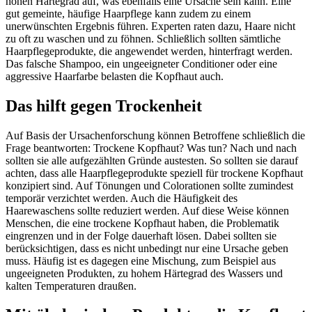
hohen Härtegrad auf, was ebenfalls eine Ursache sein kann. Eine
gut gemeinte, häufige Haarpflege kann zudem zu einem
unerwünschten Ergebnis führen. Experten raten dazu, Haare nicht
zu oft zu waschen und zu föhnen. Schließlich sollten sämtliche
Haarpflegeprodukte, die angewendet werden, hinterfragt werden.
Das falsche Shampoo, ein ungeeigneter Conditioner oder eine
aggressive Haarfarbe belasten die Kopfhaut auch.
Das hilft gegen Trockenheit
Auf Basis der Ursachenforschung können Betroffene schließlich die
Frage beantworten: Trockene Kopfhaut? Was tun? Nach und nach
sollten sie alle aufgezählten Gründe austesten. So sollten sie darauf
achten, dass alle Haarpflegeprodukte speziell für trockene Kopfhaut
konzipiert sind. Auf Tönungen und Colorationen sollte zumindest
temporär verzichtet werden. Auch die Häufigkeit des
Haarewaschens sollte reduziert werden. Auf diese Weise können
Menschen, die eine trockene Kopfhaut haben, die Problematik
eingrenzen und in der Folge dauerhaft lösen. Dabei sollten sie
berücksichtigen, dass es nicht unbedingt nur eine Ursache geben
muss. Häufig ist es dagegen eine Mischung, zum Beispiel aus
ungeeigneten Produkten, zu hohem Härtegrad des Wassers und
kalten Temperaturen draußen.