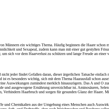
e von Männern ein wichtiges Thema. Häufig beginnen die Haare schon mi
nlichkeit und Sexapeal, zudem kann man mit einer gut gestylten Frisur
r, um sich vor dem Haarverlust zu schützen und lange Freude an einer
 nicht jeder findet Gefallen daran, dieser ärgerlichen Tatsache einfach
 ist es besonders wichtig, sich mit dem Thema Haarausfall schon ausein
ne Auswirkungen zumindest merklich hinauszögern. Das A und O zur V
de und ausgewogene Ernährung unverzichtbar ist. Aminosäuren, Selen
, Verhindern Haarbruch und sorgen für gesunden Glanz der Haare. Mit 
dstoffe und Chemikalien aus der Umgebung eines Menschen auch Auswirku
likone, farb- und Duftstoffe, aber auch Weichmacher und Parabene soll