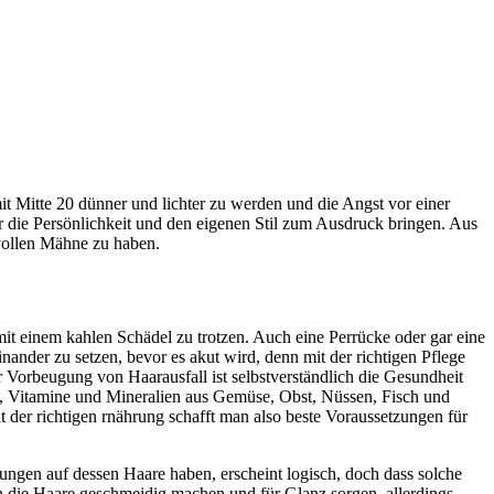
t Mitte 20 dünner und lichter zu werden und die Angst vor einer
 die Persönlichkeit und den eigenen Stil zum Ausdruck bringen. Aus
 vollen Mähne zu haben.
 mit einem kahlen Schädel zu trotzen. Auch eine Perrücke oder gar eine
ander zu setzen, bevor es akut wird, denn mit der richtigen Pflege
orbeugung von Haarausfall ist selbstverständlich die Gesundheit
, Vitamine und Mineralien aus Gemüse, Obst, Nüssen, Fisch und
der richtigen rnährung schafft man also beste Voraussetzungen für
ngen auf dessen Haare haben, erscheint logisch, doch dass solche
en die Haare geschmeidig machen und für Glanz sorgen, allerdings