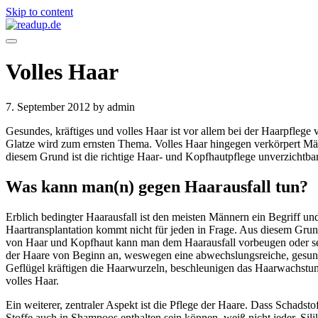
Skip to content
Volles Haar
7. September 2012
by admin
Gesundes, kräftiges und volles Haar ist vor allem bei der Haarpfleg
Glatze wird zum ernsten Thema. Volles Haar hingegen verkörpert Män
diesem Grund ist die richtige Haar- und Kopfhautpflege unverzichtba
Was kann man(n) gegen Haarausfall tun?
Erblich bedingter Haarausfall ist den meisten Männern ein Begriff und
Haartransplantation kommt nicht für jeden in Frage. Aus diesem Grund
von Haar und Kopfhaut kann man dem Haarausfall vorbeugen oder sei
der Haare von Beginn an, weswegen eine abwechslungsreiche, gesun
Geflügel kräftigen die Haarwurzeln, beschleunigen das Haarwachstum
volles Haar.
Ein weiterer, zentraler Aspekt ist die Pflege der Haare. Dass Scha
Stoffe auch in Shampoos enthalten sein können, weiß nicht jeder. Si