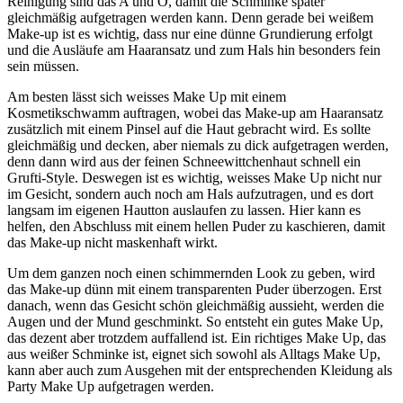
Reinigung sind das A und O, damit die Schminke später
gleichmäßig aufgetragen werden kann. Denn gerade bei weißem
Make-up ist es wichtig, dass nur eine dünne Grundierung erfolgt
und die Ausläufe am Haaransatz und zum Hals hin besonders fein
sein müssen.
Am besten lässt sich weisses Make Up mit einem
Kosmetikschwamm auftragen, wobei das Make-up am Haaransatz
zusätzlich mit einem Pinsel auf die Haut gebracht wird. Es sollte
gleichmäßig und decken, aber niemals zu dick aufgetragen werden,
denn dann wird aus der feinen Schneewittchenhaut schnell ein
Grufti-Style. Deswegen ist es wichtig, weisses Make Up nicht nur
im Gesicht, sondern auch noch am Hals aufzutragen, und es dort
langsam im eigenen Hautton auslaufen zu lassen. Hier kann es
helfen, den Abschluss mit einem hellen Puder zu kaschieren, damit
das Make-up nicht maskenhaft wirkt.
Um dem ganzen noch einen schimmernden Look zu geben, wird
das Make-up dünn mit einem transparenten Puder überzogen. Erst
danach, wenn das Gesicht schön gleichmäßig aussieht, werden die
Augen und der Mund geschminkt. So entsteht ein gutes Make Up,
das dezent aber trotzdem auffallend ist. Ein richtiges Make Up, das
aus weißer Schminke ist, eignet sich sowohl als Alltags Make Up,
kann aber auch zum Ausgehen mit der entsprechenden Kleidung als
Party Make Up aufgetragen werden.