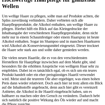
Wellen
Um wellige Haare zu pflegen, sollte man auf Produkte achten, die
Spliss zuverlässig verhindern. Daher verbieten sich alle
Haarpflegeprodukte, die Alkohol enthalten, um wellige Haare zu
pflegen. Hierbei hilft ein Blick auf das Kleingedruckte der
Inhaltsangabe der verschiedenen Haarpflegeprodukte, denn nicht
mehr nur in einem Schaumfestiger oder einem Haarspray ist heute
Alkohol enthalten. Sogar im Shampoo und in manchen Haarkuren
wird Alkohol als Konservierungsmittel eingesetzt. Dieser trocknet
die Haare sehr stark aus und sollte daher gemieden werden.
Die vielen neuen Haaröle, die es von den verschiedensten
Herstellern für Haarpflege inzwischen auf dem Markt gibt, sind
besonders für die erhöhten Ansprüche von welligem Haar sehr zu
empfehlen. Dabei ist es tatsächlich egal, ob es sich um ein teures
Produkt handelt oder ein eher preisgünstiges Haaröl verwendet
wird. Meist sind die teureren Öle aber ergiebiger, was einen hohen
Preis dann wieder relativiert. Doch auch hier ist trotz allem ein Blick
auf die Inhaltsstoffe angebracht, denn auch hier gibt es vereinzelt
Anbieter, die Alkohol in ihr Haaröl eingebracht haben, um es
haltbarer zu machen oder den Geruch zu verändern. Dadurch hebt
sich natürlich die positive Wirkung des Öls wieder auf und macht
die Pflege zunichte.