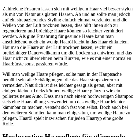
Zahlreiche Frisuren lassen sich mit welligem Haar viel besser stylen
als mit von Natur aus glatten Haaren. Ab und an sollte man jedoch
auf ein strapazierendes Styling einfach einmal verzichten und die
Wellen von der Luft trocknen lassen, dies hilft ihnen sich zu
regenerieren und brüchige Haare können so leichter verhindert
werden. Als gute Ernährung für gesunde Haare kann man
anschließend noch ein wenig Haaröl leicht in das Haar einkneten.
Hat man die Haare an der Luft trocknen lassen, reicht ein
breitzinkiger Dauerwellkamm um die Locken zu entwirren und das
Haar nicht zu überdehnen beim Bürsten, wie es mit einer normalen
Haarbürste sonst passieren würde.
Will man wellige Haare pflegen, sollte man in der Hauptsache
bemüht sein alle Schädigungen, die das Haar strapazieren zu
vermeiden. Natürlich ist dies leichter gesagt als getan, aber mit
einigen kleinen Tricks können wellige Haare glänzen wie ein
poliertes neues Auto. Dass man nach einem hochwertigen Shampoo
stets eine Haarspülung verwendet, um das wellige Haar leichter
kämmbar zu machen, versteht sich fast von selbst. Doch auch bei
den weiteren Schritten kann man einiges tun, um wellige Haare zu
pflegen. Haaröl spielt inzwischen für jeden Haartyp eine große
Rolle.
Hochwertige Haarpflege für glänzende