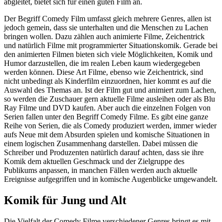
abgleitet, bietet sich für einen guten Film an.
Der Begriff Comedy Film umfasst gleich mehrere Genres, allen ist
jedoch gemein, dass sie unterhalten und die Menschen zu Lachen
bringen wollen. Dazu zählen auch animierte Filme, Zeichentrick
und natürlich Filme mit programmierter Situationskomik. Gerade bei
den animierten Filmen bieten sich viele Möglichkeiten, Komik und
Humor darzustellen, die im realen Leben kaum wiedergegeben
werden können. Diese Art Filme, ebenso wie Zeichentrick, sind
nicht unbedingt als Kinderfilm einzuordnen, hier kommt es auf die
Auswahl des Themas an. Ist der Film gut und animiert zum Lachen,
so werden die Zuschauer gern aktuelle Filme ausleihen oder als Blu
Ray Filme und DVD kaufen. Aber auch die einzelnen Folgen von
Serien fallen unter den Begriff Comedy Filme. Es gibt eine ganze
Reihe von Serien, die als Comedy produziert werden, immer wieder
aufs Neue mit dem Absurden spielen und komische Situationen in
einem logischen Zusammenhang darstellen. Dabei müssen die
Schreiber und Produzenten natürlich darauf achten, dass sie ihre
Komik dem aktuellen Geschmack und der Zielgruppe des
Publikums anpassen, in manchen Fällen werden auch aktuelle
Ereignisse aufgegriffen und in komische Augenblicke umgewandelt.
Komik für Jung und Alt
Die Vielfalt der Comedy Filme verschiedener Genres bringt es mit