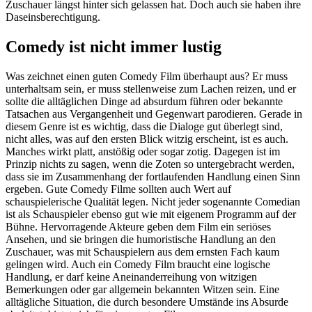
Zuschauer längst hinter sich gelassen hat. Doch auch sie haben ihre
Daseinsberechtigung.
Comedy ist nicht immer lustig
Was zeichnet einen guten Comedy Film überhaupt aus? Er muss
unterhaltsam sein, er muss stellenweise zum Lachen reizen, und er
sollte die alltäglichen Dinge ad absurdum führen oder bekannte
Tatsachen aus Vergangenheit und Gegenwart parodieren. Gerade in
diesem Genre ist es wichtig, dass die Dialoge gut überlegt sind,
nicht alles, was auf den ersten Blick witzig erscheint, ist es auch.
Manches wirkt platt, anstößig oder sogar zotig. Dagegen ist im
Prinzip nichts zu sagen, wenn die Zoten so untergebracht werden,
dass sie im Zusammenhang der fortlaufenden Handlung einen Sinn
ergeben. Gute Comedy Filme sollten auch Wert auf
schauspielerische Qualität legen. Nicht jeder sogenannte Comedian
ist als Schauspieler ebenso gut wie mit eigenem Programm auf der
Bühne. Hervorragende Akteure geben dem Film ein seriöses
Ansehen, und sie bringen die humoristische Handlung an den
Zuschauer, was mit Schauspielern aus dem ernsten Fach kaum
gelingen wird. Auch ein Comedy Film braucht eine logische
Handlung, er darf keine Aneinanderreihung von witzigen
Bemerkungen oder gar allgemein bekannten Witzen sein. Eine
alltägliche Situation, die durch besondere Umstände ins Absurde