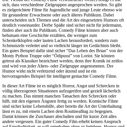
sich, dass verschiedene Zielgruppen angesprochen werden. So gibt
es zielgerichtete Filme für Jugendliche und junge Leute ebenso wie
für gestandene Erwachsene oder auch älteres Publikum. Dabei
unterscheiden sich Themen und die Art des eingesetzten Humors oft
deutlich voneinander. Derbe Späße sind sicher nicht für jedermann,
finden aber auch ihr Publikum. Comedy Filme können aber auch
behutsam eine Geschichte erzählen, die weniger zum
Schenkelklopfen oder lauten Lachen herausfordert, sondern zum
Schmunzeln verleitet und so vielleicht länger im Gedächtnis bleibt.
Ein gutes Beispiel dafür sind sicher “Das Leben des Brian” von der
Monty Python Truppe oder “Ödipussi” von Loriot. Sie können
getrost als Klassiker bezeichnet werden, denn ihre Komik ist zeitlos
und wird von jeder Alters- oder Zielgruppe angenommen. Der
Humor wirkt nicht verletzend oder ätzend und ist ein
hervorragendes Beispiel für intelligent gemachte Comedy Filme.
In dieser Art Filme ist es möglich Horror, Angst und Schrecken in
völlig überzogenen Situationen aufzugreifen und gezielt lächerlich
zu machen. Das nimmt manchen Tatsachen den Schrecken oder
hilft, mit den eigenen Ängsten fertig zu werden. Komische Filme
sind sicher keine Lebenshilfe, aber bereits die Art der Unterhaltung
lässt es zu, mit einem Lachen dem Routinealltag zu begegnen.
Damit können die Zuschauer abschalten und für kurze Zeit alles
andere vergessen. Ein guter Comedy Film erhebt keinen Anspruch
auf Ernsthaftigkeit, er will unterhalten ohne zu belehren. Humor und